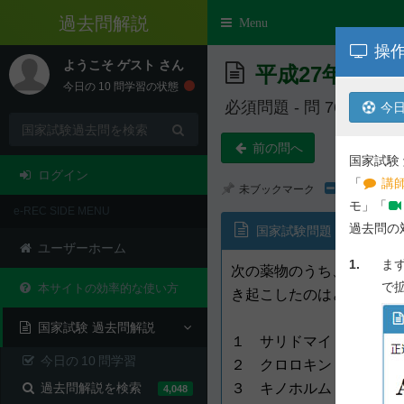
e-REC
Toggle
Menu
navigation
操作
ようこそ
ゲスト
さん
平成27年度 第
今日の
10
問学習の状態
必須問題 - 問 76
今日
前の問へ
国家試験
ログイン
「
講師
未ブックマーク
モ」「
e-REC SIDE MENU
過去問の
国家試験問題
ユーザーホーム
1.
ま
次の薬物のうち、他の薬物
で
本サイトの効率的な使い方
き起こしたのはどれか。１
国家試験 過去問解説
１ サリドマイド
今日の
10
問学習
２ クロロキン
過去問解説を検索
３ キノホルム
4,048