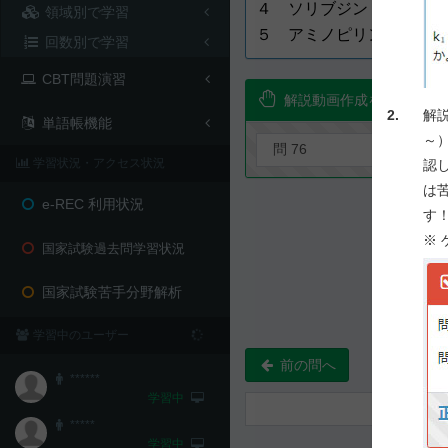
４ ソリブジン
領域別で学習
５ アミノピリン
回数別で学習
CBT問題演習
解説動画作成を要望！
2.
解
単語帳機能
～
学習状況・アクセス状況
認
は
e-REC 利用状況
す
※
国家試験過去問学習状況
国家試験苦手分野解析
学習中のユーザー
前の問へ
******
学習中
*****
学習中