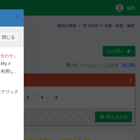
編集
×
解説を検索
第
100
回
法規・制度・倫理
閉じる
次の問へ
合わせ
」
Myメ
91.0%
問 76
リアルタイム正答率 :
を利用し、
選択
はクリック
1
2
3
4
5
答え合わせ
ous
Next