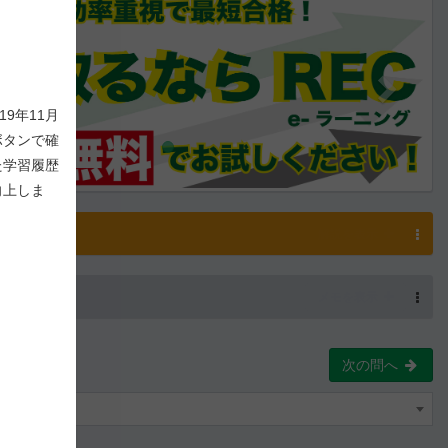
9年11月
ボタンで確
た学習履歴
向上しま
解説
解説を表示
-
4
/ 1,000
メモを表示
次の問へ