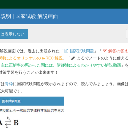
説明 | 国家試験 解説画面
100
回 薬剤師国家試験問題
は表示しない
 解説画面では、過去に出題された「
国家試験問題
」「
解答の答え
陣によるオリジナルの
e-REC
解説
」「
まるでノートのように使える
主に正解率の悪かった問には、講師陣によるわかりやすい解説動画
」
対策学習を行うことが出来ます！
解答を
ずは
青枠
に国家試験問題が表示されますので、読んでみましょう。画像
問 76
との相互作用が原因となった薬害事象を引
拡大可能です。
つ選べ。
Previ