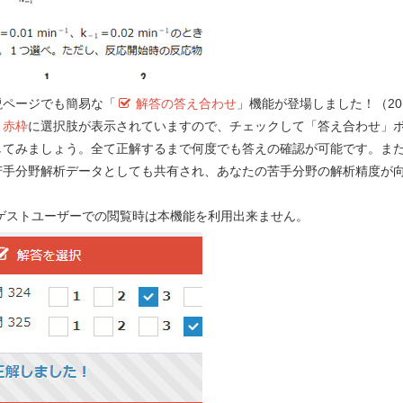
説ページでも簡易な「
解答の答え合わせ
」機能が登場しました！（201
）
赤枠
に選択肢が表示されていますので、チェックして「答え合わせ」
要望する！
してみましょう。全て正解するまで何度でも答えの確認が可能です。ま
苦手分野解析データとしても共有され、あなたの苦手分野の解析精度が
！
e-REC
 ゲストユーザーでの閲覧時は本機能を利用出来ません。
Myメモ 
第 100 回 - 問 76 学習中