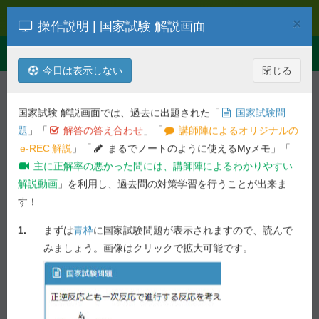
過去問解説
×
操作説明 | 国家試験 解説画面
Toggle
Menu
navigation
今日は表示しない
閉じる
解説を検索
第
99
回
化学
国家試験 解説画面では、過去に出題された「
国家試験問
平成26年度 第
99
回 薬剤師国家試
題
」「
解答の答え合わせ
」「
講師陣によるオリジナルの
験問題
e-REC
解説
」「
まるでノートのように使えるMyメモ」「
主に正解率の悪かった問には、講師陣によるわかりやすい
一般 理論問題 - 問 108
解説動画
」を利用し、過去問の対策学習を行うことが出来ま
す！
前の問へ
次の問へ
1.
まずは
青枠
に国家試験問題が表示されますので、読んで
38.1%
問 108
正答率 :
未ブックマーク
みましょう。画像はクリックで拡大可能です。
国家試験問題
生薬に関する記述のうち、正しいのはどれか。
２つ
選