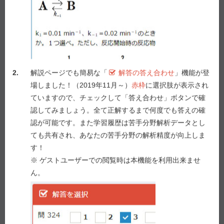
べ。
１ ハンゲはサトイモ科カラスビシャクの塊茎を用い
る生薬で、消炎、利尿を目的に用いられる。
２ バクモンドウはユリ科ジャノヒゲの茎を用いる生
薬で、鎮咳、去痰を目的に用いられる。
2.
解説ページでも簡易な「
解答の答え合わせ
」機能が登
３ サンシシはアカネ科クチナシの果実を用いる生薬
場しました！（2019年11月～）
赤枠
に選択肢が表示され
で、鎮静、利胆を目的に用いられる。
ていますので、チェックして「答え合わせ」ボタンで確
４ ケイヒはクスノキ科
Cinnamomum cassia
Blumeの
認してみましょう。全て正解するまで何度でも答えの確
根を用いる生薬で、健胃、解熱を目的に用いられ
認が可能です。また学習履歴は苦手分野解析データとし
る。
ても共有され、あなたの苦手分野の解析精度が向上しま
５ シャクヤクはボタン科シャクヤクの根を用いる生
す！
薬で、鎮痛、鎮痙を目的に用いられる。
※ ゲストユーザーでの閲覧時は本機能を利用出来ませ
ん。
解答を選択
問 108
1
2
3
4
5