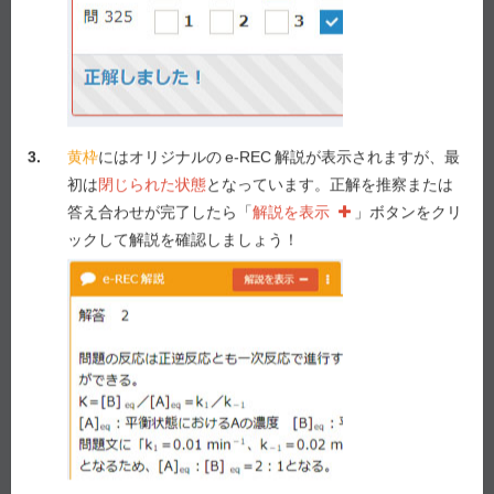
答え合わせ
Previous
Next
3.
黄枠
にはオリジナルの
e-REC
解説が表示されますが、最
初は
閉じられた状態
となっています。正解を推察または
答え合わせが完了したら「
解説を表示
」ボタンをクリ
ックして解説を確認しましょう！
e-REC
解説
解説を表示
Myメモ -
2
/ 1,000
メモを表示
解説動画作成を要望！