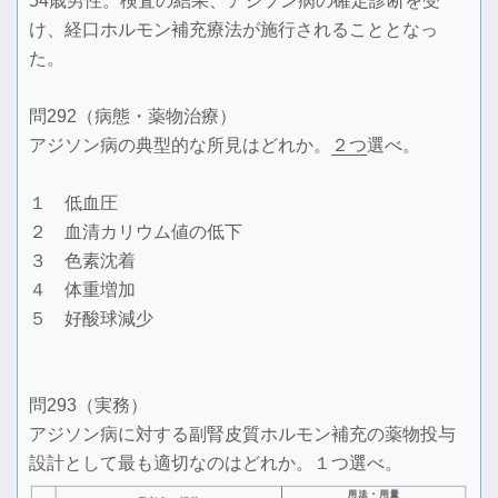
54歳男性。検査の結果、アジソン病の確定診断を受
け、経口ホルモン補充療法が施行されることとなっ
た。
問292（病態・薬物治療）
アジソン病の典型的な所見はどれか。
２つ
選べ。
１ 低血圧
２ 血清カリウム値の低下
３ 色素沈着
４ 体重増加
５ 好酸球減少
問293（実務）
アジソン病に対する副腎皮質ホルモン補充の薬物投与
設計として最も適切なのはどれか。１つ選べ。