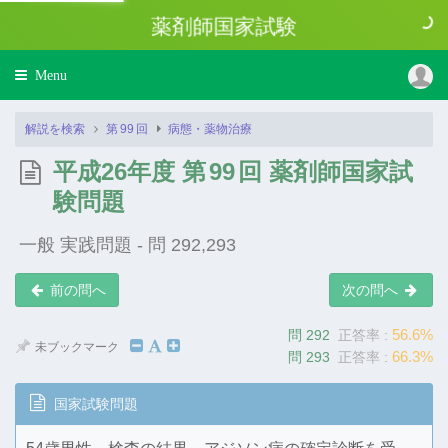
薬剤師国家試験
Toggle
Menu
navigation
解説を検索
第
99
回
病態・薬物治療
平成26年度 第
99
回 薬剤師国家試
験問題
一般 実践問題 - 問 292,293
前の問へ
次の問へ
56.6%
問 292
正答率 :
未ブックマーク
66.3%
問 293
正答率 :
国家試験問題