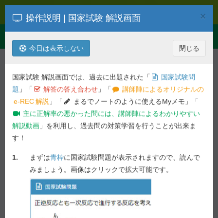
e-REC
×
操作説明 | 国家試験 解説画面
Toggle
Menu
navigation
今日は表示しない
閉じる
解説を検索
第
100
回
病態・薬物治療
国家試験 解説画面では、過去に出題された「
国家試験問
平成27年度 第
100
回 薬剤師国家試
題
」「
解答の答え合わせ
」「
講師陣によるオリジナルの
験問題
e-REC
解説
」「
まるでノートのように使えるMyメモ」「
主に正解率の悪かった問には、講師陣によるわかりやすい
一般 理論問題 - 問 182
解説動画
」を利用し、過去問の対策学習を行うことが出来ま
す！
前の問へ
次の問へ
1.
まずは
青枠
に国家試験問題が表示されますので、読んで
55.3%
問 182
正答率 :
未ブックマーク
みましょう。画像はクリックで拡大可能です。
国家試験問題
58歳男性。既往歴なし。息切れ、胸痛等の自覚症状は