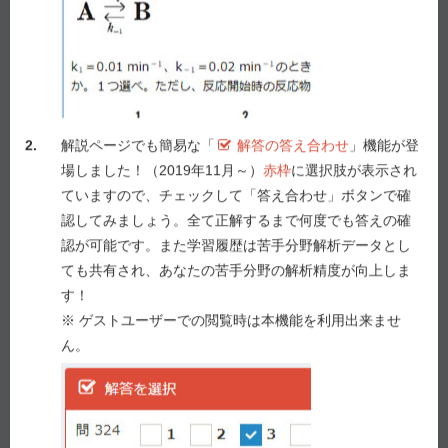
なかったが、健康診断の胸部レントゲン検査で、心拡
大を指摘されたため、近医を受診した。心臓超音波検
査で壁厚の異常は見られなかったが、心内腔が拡大
し、全周性に壁運動が低下していた。血圧138/82
mmHg、脈拍数72/分、心電図上異常なし。腎機能、肝
機能異常なし。血漿BNP値は78 pg/mLで軽度上昇して
2.
解説ページでも簡易な「
解答の答え合わせ
」機能が登
いた。
場しました！（2019年11月～）
赤枠
に選択肢が表示され
本症例に対する第一選択薬として、薬剤師が推奨すべ
ていますので、チェックして「答え合わせ」ボタンで確
き薬物はどれか。
２つ
選べ。
認してみましょう。全て正解するまで何度でも答えの確
認が可能です。また学習履歴は苦手分野解析データとし
１ アミオダロン塩酸塩
ても共有され、あなたの苦手分野の解析精度が向上しま
２ ドブタミン塩酸塩
す！
３ エナラプリルマレイン酸塩
※ ゲストユーザーでの閲覧時は本機能を利用出来ませ
４ ピモベンダン
ん。
５ ビソプロロールフマル酸塩
解答を選択