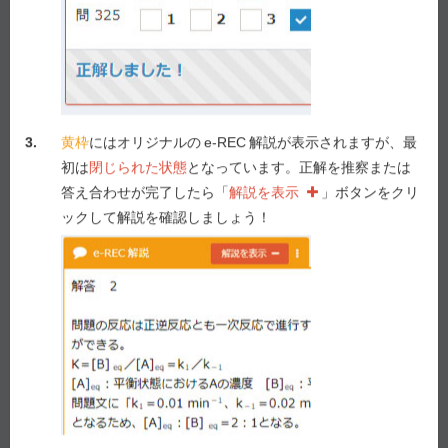
問 182
1
2
3
4
5
答え合わせ
3.
黄枠
にはオリジナルの
e-REC
解説が表示されますが、最
Previous
Next
初は
閉じられた状態
となっています。正解を推察または
答え合わせが完了したら「
解説を表示
」ボタンをクリ
ックして解説を確認しましょう！
e-REC
解説
解説を表示
Myメモ -
20
/ 1,000
メモを表示