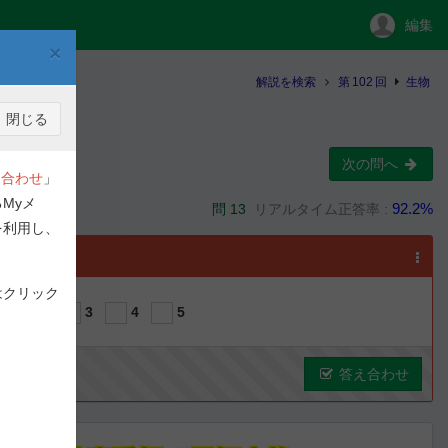
編集
×
解説を検索
第
102
回
生物
閉じる
次の問へ
合わせ
」
Myメ
92.2%
問 13
リアルタイム正答率 :
を利用し、
選択
はクリック
1
2
3
4
5
答え合わせ
ous
Next