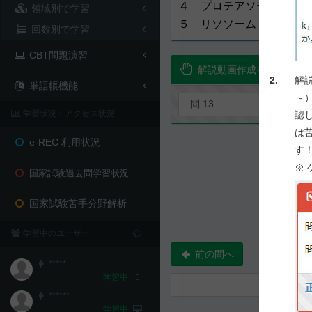
４ プロテアソーム
領域別で学習
５ リソソーム
回数別で学習
CBT問題演習
解説動画作成を要望！
2.
解
単語帳機能
～
学習状況・アクセス状況
認
は
e-REC 利用状況
す
※
国家試験過去問学習状況
国家試験苦手分野解析
学習中のユーザー
前の問へ
*****
学習中
******
学習中