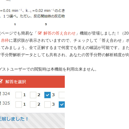
説ページでも簡易な「
解答の答え合わせ
」機能が登場しました！（201
）
赤枠
に選択肢が表示されていますので、チェックして「答え合わせ」
要望する！
してみましょう。全て正解するまで何度でも答えの確認が可能です。ま
苦手分野解析データとしても共有され、あなたの苦手分野の解析精度が
！
e-REC
 ゲストユーザーでの閲覧時は本機能を利用出来ません。
Myメモ 
第 102 回 - 問 13 学習中