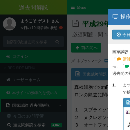
e-REC
Toggle
Menu
navigation
操作
ようこそ
ゲスト
さん
平成29年度 第
今日の
10
問学習の状態
必須問題 - 問 13
今日
前の問へ
国家試験
ログイン
「
講師
未ブックマーク
モ」「
e-REC SIDE MENU
過去問の
国家試験問題
ユーザーホーム
1.
ま
真核細胞でのmRNAのプ
で
本サイトの効率的な使い方
ロンの除去に関わるのはど
国家試験 過去問解説
１ スプライソソーム
今日の
10
問学習
２ ヌクレオソーム
過去問解説を検索
３ オートファゴソーム
4,048