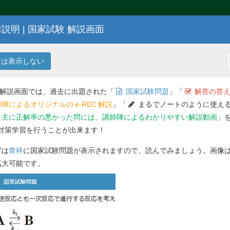
説明 | 国家試験 解説画面
102
回 薬剤師国家試験問題
は表示しない
 解説画面では、過去に出題された「
国家試験問題
」「
解答の答え
陣によるオリジナルの
e-REC
解説
」「
まるでノートのように使える
主に正解率の悪かった問には、講師陣によるわかりやすい解説動画
」
対策学習を行うことが出来ます！
解答を
ずは
青枠
に国家試験問題が表示されますので、読んでみましょう。画像
問 13
ロセシングによる成熟過程において、イント
拡大可能です。
れか。１つ選べ。
Previ