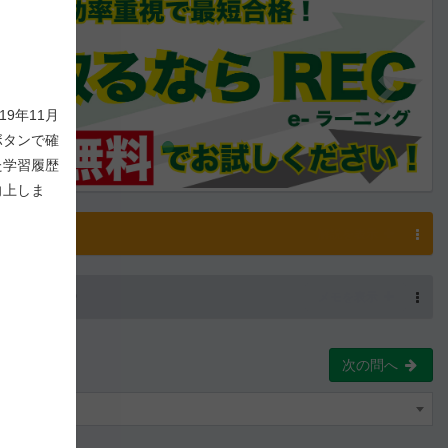
9年11月
ボタンで確
た学習履歴
向上しま
解説
解説を表示
-
270
/ 1,000
メモを表示
次の問へ