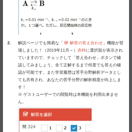
１つ選べ。
１ 流動性の向上
２ 含量均一性の改善
３ 真密度の増大
４ 充てん性の向上
2.
解説ページでも簡易な「
解答の答え合わせ
」機能が登
５ 発塵の防止
場しました！（2019年11月～）
赤枠
に選択肢が表示され
ていますので、チェックして「答え合わせ」ボタンで確
認してみましょう。全て正解するまで何度でも答えの確
解答を選択
認が可能です。また学習履歴は苦手分野解析データとし
問 52
ても共有され、あなたの苦手分野の解析精度が向上しま
1
2
3
4
5
す！
※ ゲストユーザーでの閲覧時は本機能を利用出来ませ
答え合わせ
ん。
Previous
Next