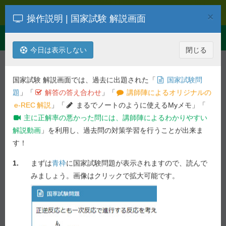
e-REC
×
操作説明 | 国家試験 解説画面
Toggle
Menu
navigation
今日は表示しない
閉じる
解説を検索
第
102
回
薬剤
国家試験 解説画面では、過去に出題された「
国家試験問
平成29年度 第
102
回 薬剤師国家試
題
」「
解答の答え合わせ
」「
講師陣によるオリジナルの
験問題
e-REC
解説
」「
まるでノートのように使えるMyメモ」「
主に正解率の悪かった問には、講師陣によるわかりやすい
必須問題 - 問 52
解説動画
」を利用し、過去問の対策学習を行うことが出来ま
す！
前の問へ
次の問へ
1.
まずは
青枠
に国家試験問題が表示されますので、読んで
64.5%
問 52
正答率 :
未ブックマーク
みましょう。画像はクリックで拡大可能です。
国家試験問題
医薬品を造粒する目的として
誤っている
のはどれか。