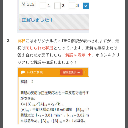
3.
黄枠
にはオリジナルの
e-REC
解説が表示されますが、最
e-REC
解説
解説を表示
初は
閉じられた状態
となっています。正解を推察または
答え合わせが完了したら「
解説を表示
」ボタンをクリ
ックして解説を確認しましょう！
Myメモ -
1
/ 1,000
メモを表示
解説動画作成を要望！
要望する！
前の問へ
次の問へ