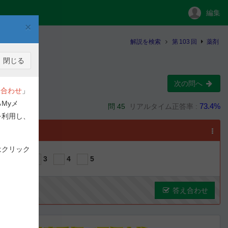
編集
×
解説を検索
第
103
回
薬剤
閉じる
次の問へ
合わせ
」
Myメ
73.4%
問 45
リアルタイム正答率 :
を利用し、
選択
はクリック
1
2
3
4
5
答え合わせ
ous
Next