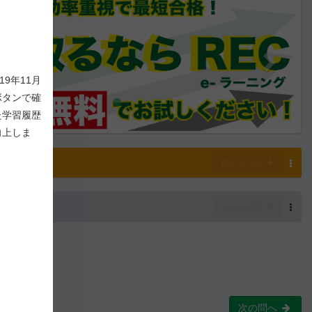
9年11月
ボタンで確
た学習履歴
向上しま
解説
解説を表示
-
75
/ 1,000
メモを表示
次の問へ