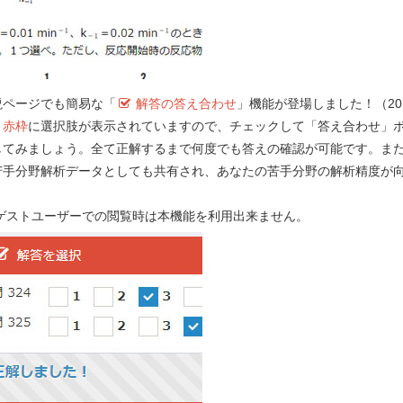
説ページでも簡易な「
解答の答え合わせ
」機能が登場しました！（201
）
赤枠
に選択肢が表示されていますので、チェックして「答え合わせ」
してみましょう。全て正解するまで何度でも答えの確認が可能です。ま
苦手分野解析データとしても共有され、あなたの苦手分野の解析精度が
！
e-REC
 ゲストユーザーでの閲覧時は本機能を利用出来ません。
Myメモ 
要望する！