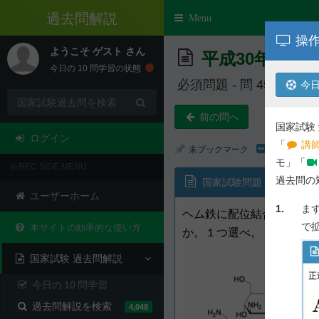
e-REC
Toggle
Menu
navigation
操作
ようこそ
ゲスト
さん
平成30年度 第
今日の
10
問学習の状態
必須問題 - 問 45
今日
前の問へ
国家試験
ログイン
「
講師
未ブックマーク
モ」「
e-REC SIDE MENU
過去問の
国家試験問題
ユーザーホーム
1.
ま
ヘム鉄に配位結合すること
で
本サイトの効率的な使い方
か。１つ選べ。
国家試験 過去問解説
今日の
10
問学習
過去問解説を検索
4,048