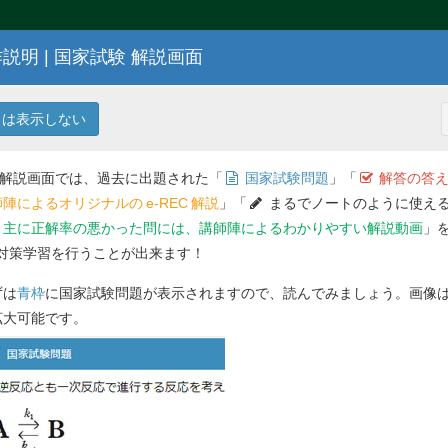
説明 | 国家試験 解説画面
103
回 薬剤師国家試験問題
は表示しない
 解説画面では、過去に出題された「
国家試験問題
」「
解答の答え
陣によるオリジナルの
e-REC
解説
」「
まるでノートのように使える
主に正解率の悪かった問には、講師陣によるわかりやすい解説動画
」
対策学習を行うことが出来ます！
解答を
ずは
青枠
に国家試験問題が表示されますので、読んでみましょう。画像
問 45
で、CYP3A4の活性を阻害するのはどれ
拡大可能です。
Previ