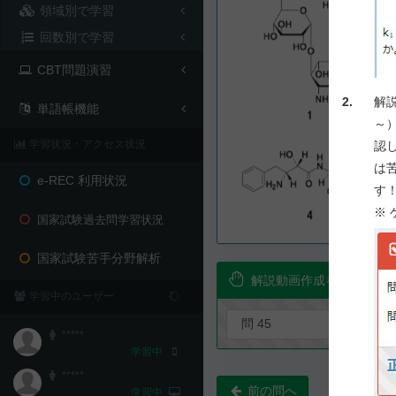
領域別で学習
回数別で学習
CBT問題演習
2.
解
単語帳機能
～
学習状況・アクセス状況
認
は
e-REC 利用状況
す
※
国家試験過去問学習状況
国家試験苦手分野解析
解説動画作成を要望！
学習中のユーザー
*****
学習中
*****
前の問へ
学習中