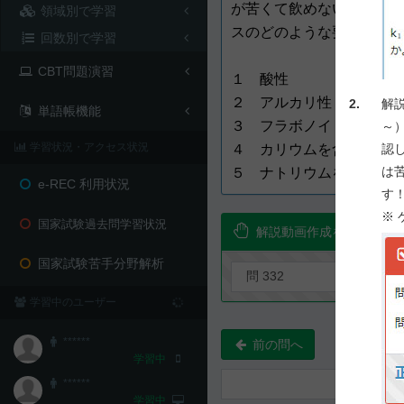
が苦くて飲めないと連絡が
領域別で学習
スのどのような要因による
回数別で学習
CBT問題演習
１ 酸性
２ アルカリ性
2.
解
単語帳機能
３ フラボノイドを含有
～
学習状況・アクセス状況
認
４ カリウムを含有
は
５ ナトリウムを含有
e-REC 利用状況
す
※
国家試験過去問学習状況
解説動画作成を要望！
国家試験苦手分野解析
学習中のユーザー
******
前の問へ
学習中
******
学習中