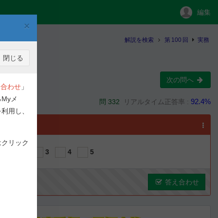
編集
×
解説を検索
第
100
回
実務
閉じる
次の問へ
合わせ
」
Myメ
92.4%
問 332
リアルタイム正答率 :
を利用し、
選択
はクリック
1
2
3
4
5
答え合わせ
ous
Next