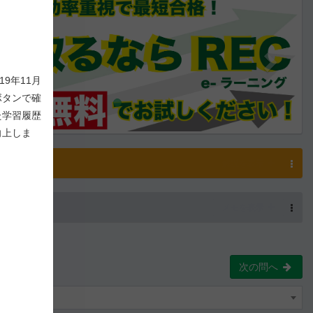
9年11月
ボタンで確
た学習履歴
向上しま
解説
解説を表示
-
0
/ 1,000
メモを表示
次の問へ