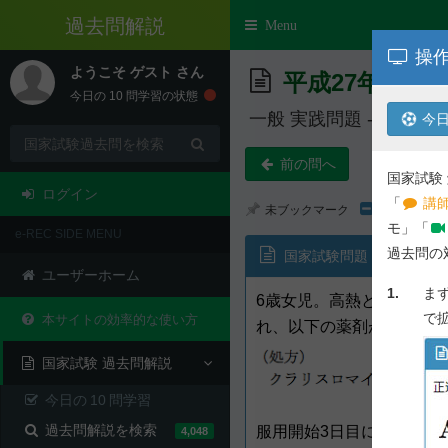
過去問解説
Toggle
Menu
navigation
操作
ようこそ
ゲスト
さん
平成27年度 第
今日の
10
問学習の状態
一般 実践問題 - 問 332
今日
前の問へ
国家試験
ログイン
「
講師
未ブックマーク
モ」「
e-REC SIDE MENU
過去問の
国家試験問題
ユーザーホーム
1.
ま
6歳女児。高熱とひどい咳
で
本サイトの効率的な使い方
れ、以下の薬剤が処方され
国家試験 過去問解説
今日の
10
問学習
過去問解説を検索
服用開始3日目に、オレン
4,048