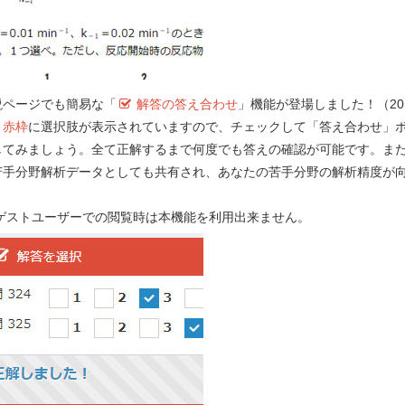
あった。苦みが増したのはオレンジジュー
ものか。１つ選べ。
説ページでも簡易な「
解答の答え合わせ
」機能が登場しました！（201
）
赤枠
に選択肢が表示されていますので、チェックして「答え合わせ」
してみましょう。全て正解するまで何度でも答えの確認が可能です。ま
苦手分野解析データとしても共有され、あなたの苦手分野の解析精度が
！
e-REC
 ゲストユーザーでの閲覧時は本機能を利用出来ません。
Myメモ 
要望する！
第 100 回 - 問 332 学習中