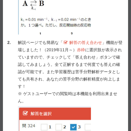
１
Staphylococcus aureus
２
Clostridium botulinum
３
Aspergillus flavus
４
Kudoa septempunctata
５
Camþylobacter jejuni
2.
解説ページでも簡易な「
解答の答え合わせ
」機能が登
場しました！（2019年11月～）
赤枠
に選択肢が表示され
ていますので、チェックして「答え合わせ」ボタンで確
解答を選択
認してみましょう。全て正解するまで何度でも答えの確
問 17
認が可能です。また学習履歴は苦手分野解析データとし
1
2
3
4
5
ても共有され、あなたの苦手分野の解析精度が向上しま
す！
答え合わせ
※ ゲストユーザーでの閲覧時は本機能を利用出来ませ
ん。
Previous
Next