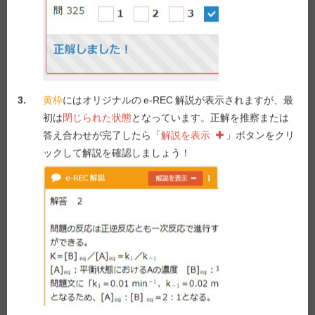
e-REC
解説
解説を表示
3.
黄枠
にはオリジナルの
e-REC
解説が表示されますが、最
初は
閉じられた状態
となっています。正解を推察または
答え合わせが完了したら「
解説を表示
」ボタンをクリ
Myメモ -
4
/ 1,000
メモを表示
ックして解説を確認しましょう！
解説動画作成を要望！
要望する！
前の問へ
次の問へ
第 104 回 - 問 17 学習中