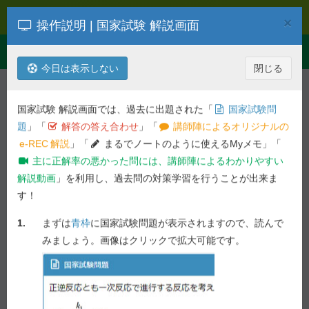
e-REC
×
操作説明 | 国家試験 解説画面
Toggle
Menu
navigation
今日は表示しない
閉じる
解説を検索
第
104
回
衛生
国家試験 解説画面では、過去に出題された「
国家試験問
平成31年度 第
104
回 薬剤師国家試
題
」「
解答の答え合わせ
」「
講師陣によるオリジナルの
験問題
e-REC
解説
」「
まるでノートのように使えるMyメモ」「
主に正解率の悪かった問には、講師陣によるわかりやすい
必須問題 - 問 17
解説動画
」を利用し、過去問の対策学習を行うことが出来ま
す！
前の問へ
次の問へ
1.
まずは
青枠
に国家試験問題が表示されますので、読んで
72.7%
問 17
正答率 :
未ブックマーク
みましょう。画像はクリックで拡大可能です。
国家試験問題
感染型食中毒の原因となる細菌はどれか。１つ選べ。