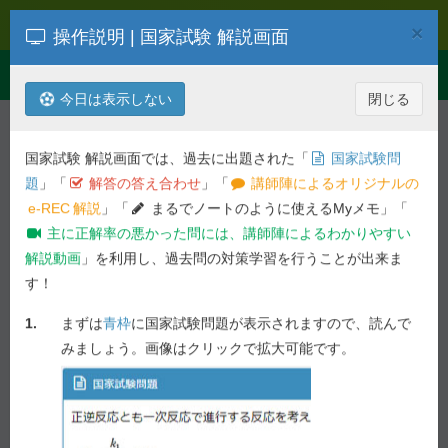
過去問解説
×
操作説明 | 国家試験 解説画面
Toggle
Menu
navigation
今日は表示しない
閉じる
解説を検索
第
104
回
薬理
国家試験 解説画面では、過去に出題された「
国家試験問
平成31年度 第
104
回 薬剤師国家試
題
」「
解答の答え合わせ
」「
講師陣によるオリジナルの
験問題
e-REC
解説
」「
まるでノートのように使えるMyメモ」「
主に正解率の悪かった問には、講師陣によるわかりやすい
必須問題 - 問 35
解説動画
」を利用し、過去問の対策学習を行うことが出来ま
す！
前の問へ
次の問へ
1.
まずは
青枠
に国家試験問題が表示されますので、読んで
82.0%
問 35
正答率 :
未ブックマーク
みましょう。画像はクリックで拡大可能です。
国家試験問題
キサンチンオキシダーゼを選択的に阻害するのはどれ