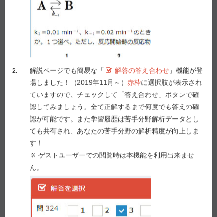
か。１つ選べ。
１ ベンズブロマロン
２ アロプリノール
３ コルヒチン
４ ラスブリカーゼ
2.
解説ページでも簡易な「
解答の答え合わせ
」機能が登
５ プロベネシド
場しました！（2019年11月～）
赤枠
に選択肢が表示され
ていますので、チェックして「答え合わせ」ボタンで確
認してみましょう。全て正解するまで何度でも答えの確
解答を選択
認が可能です。また学習履歴は苦手分野解析データとし
問 35
ても共有され、あなたの苦手分野の解析精度が向上しま
1
2
3
4
5
す！
※ ゲストユーザーでの閲覧時は本機能を利用出来ませ
答え合わせ
ん。
Previous
Next