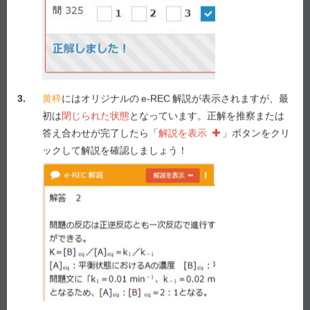
3.
黄枠
にはオリジナルの
e-REC
解説が表示されますが、最
e-REC
解説
解説を表示
初は
閉じられた状態
となっています。正解を推察または
答え合わせが完了したら「
解説を表示
」ボタンをクリ
ックして解説を確認しましょう！
Myメモ -
0
/ 1,000
メモを表示
解説動画作成を要望！
要望する！
前の問へ
次の問へ