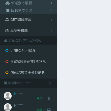
領域別で学習
回数別で学習
CBT問題演習
単語帳機能
学習状況・アクセス状況
e-REC 利用状況
国家試験過去問学習状況
国家試験苦手分野解析
学習中のユーザー
*****
学習中
*****
学習中