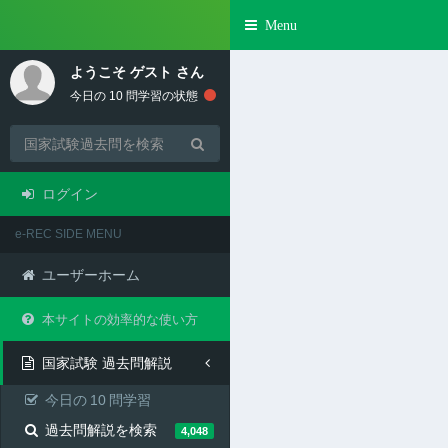
Toggle
Menu
navigation
ようこそ
ゲスト
さん
今日の
10
問学習の状態
ログイン
e-REC SIDE MENU
ユーザーホーム
本サイトの効率的な使い方
国家試験 過去問解説
今日の
10
問学習
過去問解説を検索
4,048