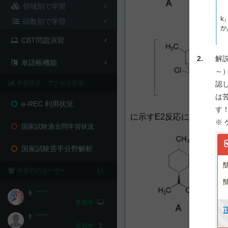
領域別で学習
回数別で学習
CBT問題演習
2.
解
単語帳機能
～
学習状況・アクセス状況
認
は
e-REC 利用状況
す
に示すE2反応に関する記
※
国家試験過去問学習状況
国家試験苦手分野解析
学習中のユーザー
*****
学習中
*****
学習中