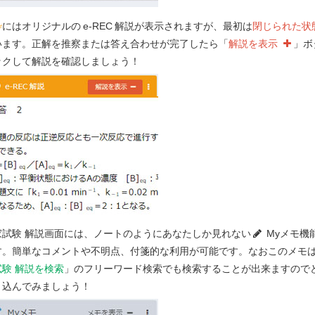
枠
にはオリジナルの
e-REC
解説が表示されますが、最初は
閉じられた状
います。正解を推察または答え合わせが完了したら「
解説を表示
」ボ
ックして解説を確認しましょう！
立体配座はⅡである。
座のときに進行する。
オン中間体を経由する。
家試験 解説画面には、ノートのようにあなたしか見れない
Myメモ機
合物A及びNaOC
H
のいずれの濃度にも比
2
5
す。簡単なコメントや不明点、付箋的な利用が可能です。なおこのメモ
試験 解説を検索
」のフリーワード検索でも検索することが出来ますので
き込んでみましょう！