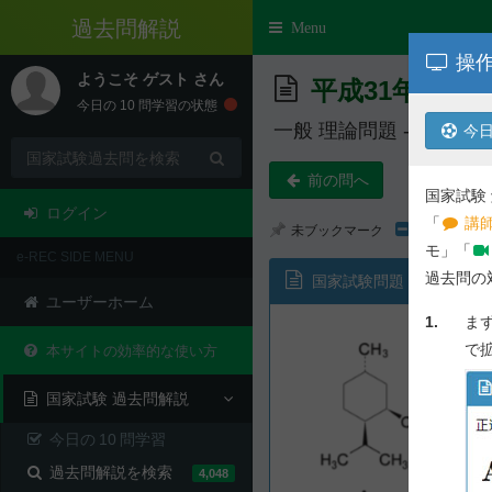
e-REC
Toggle
Menu
navigation
操作
ようこそ
ゲスト
さん
平成31年度 第
今日の
10
問学習の状態
一般 理論問題 - 問 101
今日
前の問へ
国家試験
ログイン
「
講師
未ブックマーク
モ」「
e-REC SIDE MENU
過去問の
国家試験問題
ユーザーホーム
1.
ま
で
本サイトの効率的な使い方
国家試験 過去問解説
今日の
10
問学習
過去問解説を検索
4,048