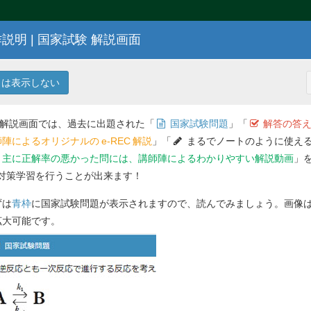
説明 | 国家試験 解説画面
104
回 薬剤師国家試験問題
は表示しない
 解説画面では、過去に出題された「
国家試験問題
」「
解答の答え
陣によるオリジナルの
e-REC
解説
」「
まるでノートのように使える
主に正解率の悪かった問には、講師陣によるわかりやすい解説動画
」
対策学習を行うことが出来ます！
解答を
ずは
青枠
に国家試験問題が表示されますので、読んでみましょう。画像
問 101
拡大可能です。
Previ