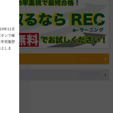
9年11月
ボタンで確
た学習履歴
向上しま
解説
解説を表示
-
7
/ 1,000
メモを表示