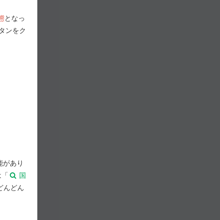
態
となっ
タンをク
能があり
は「
国
どんどん