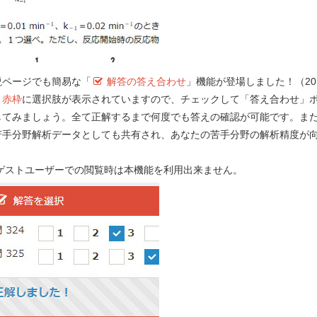
以下
説ページでも簡易な「
解答の答え合わせ
」機能が登場しました！（201
）
赤枠
に選択肢が表示されていますので、チェックして「答え合わせ」
してみましょう。全て正解するまで何度でも答えの確認が可能です。ま
苦手分野解析データとしても共有され、あなたの苦手分野の解析精度が
！
述のうち、正しいのはどれか。
２つ
選べ。
e-REC
 ゲストユーザーでの閲覧時は本機能を利用出来ません。
Myメモ 