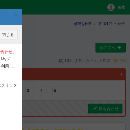
編集
×
解説を検索
第
104
回
化学
閉じる
次の問へ
合わせ
」
Myメ
64.4%
問 101
リアルタイム正答率 :
を利用し、
選択
はクリック
1
2
3
4
5
答え合わせ
ous
Next