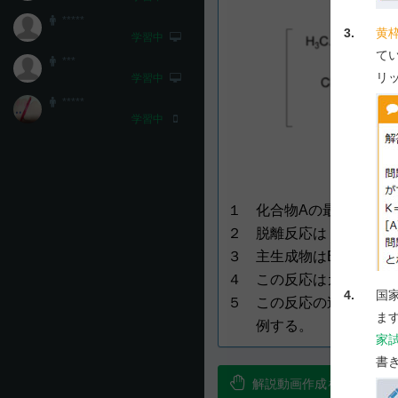
*****
3.
黄
学習中
て
***
リ
学習中
*****
学習中
１ 化合物Aの最も安定な
２ 脱離反応はⅠの立体配
３ 主生成物はBである。
４ この反応はカルボカチ
4.
国
５ この反応の速度は、化
ま
例する。
家
書
解説動画作成を要望！