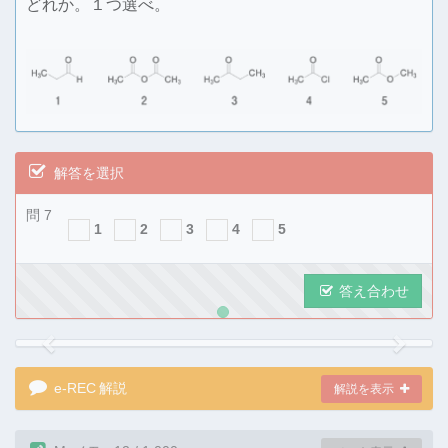
どれか。１つ選べ。
解答を選択
問 7
1
2
3
4
5
答え合わせ
Previous
Next
e-REC
解説
解説を表示