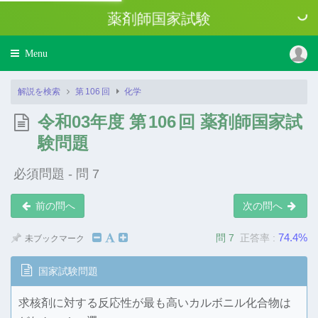
薬剤師国家試験
Toggle
Menu
navigation
解説を検索
第
106
回
化学
令和03年度 第
106
回 薬剤師国家試
験問題
必須問題 - 問 7
前の問へ
次の問へ
74.4%
問 7
正答率 :
未ブックマーク
国家試験問題
求核剤に対する反応性が最も高いカルボニル化合物は