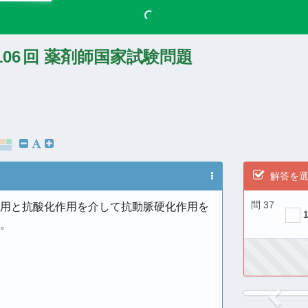
106
回 薬剤師国家試験問題
解答を
問 37
用と抗酸化作用を介して抗動脈硬化作用を
。
Previ