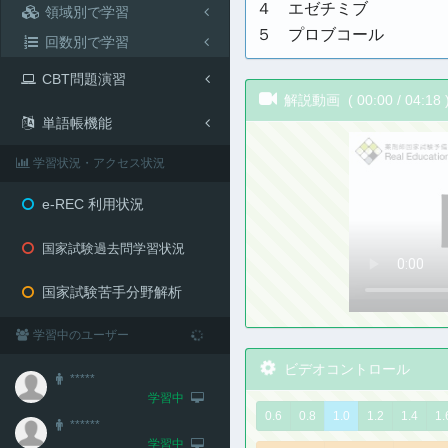
４ エゼチミブ
領域別で学習
５ プロブコール
回数別で学習
CBT問題演習
解説動画 (
00:00
/
04:18
単語帳機能
学習状況・アクセス状況
e-REC 利用状況
国家試験過去問学習状況
国家試験苦手分野解析
学習中のユーザー
ビデオコントロール
*****
学習中
0.6
0.8
1.0
1.2
1.4
1.
******
学習中