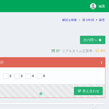
編集
解説を検索
第
106
回
薬理
次の問へ
67.4%
問 37
リアルタイム正答率 :
選択
1
2
3
4
5
答え合わせ
ous
Next