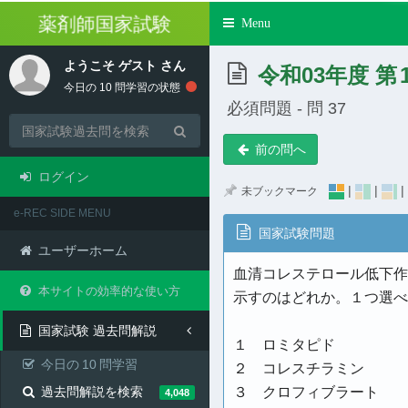
薬剤師国家試験
Toggle
Menu
navigation
ようこそ
ゲスト
さん
令和03年度 第
今日の
10
問学習の状態
必須問題 - 問 37
前の問へ
ログイン
|
|
|
未ブックマーク
e-REC SIDE MENU
国家試験問題
ユーザーホーム
血清コレステロール低下作
本サイトの効率的な使い方
示すのはどれか。１つ選べ
国家試験 過去問解説
１ ロミタピド
今日の
10
問学習
２ コレスチラミン
過去問解説を検索
３ クロフィブラート
4,048