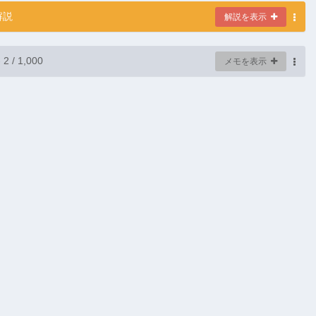
解説
解説を表示
-
2
/ 1,000
メモを表示