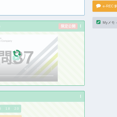
)
限定公開
e-REC
Myメモ 
6
1.8
2.0