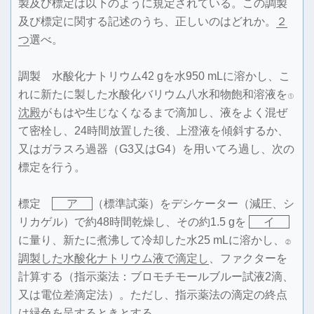
製及び標定は以下のように規定されている。この調製
及び標定に関する記述のうち、正しいのはどれか。
２
つ
選べ。
調製 水酸化ナトリウム42 gを水950 mLに溶かし、こ
れに新たに製した水酸化バリウム八水和物飽和溶液を
①
沈殿
がもはや生じなくなるまで滴加し、液をよく混ぜ
て密栓し、24時間放置した後、上澄液を傾斜するか、
又はガラスろ過器（G3又はG4）を用いてろ過し、次の
標定を行う。
標定
ア
（標準試薬）をデシケーター（減圧、シ
リカゲル）で約48時間乾燥し、その約1.5 gを
イ
に量り、新たに煮沸して冷却した水25 mLに溶かし、
②
調製した水酸化ナトリウム液で滴定し
、ファクターを
計算する（指示薬法：ブロモチモールブルー試液2滴、
又は電位差滴定法）。ただし、指示薬法の滴定の終点
は緑色を呈するときとする。