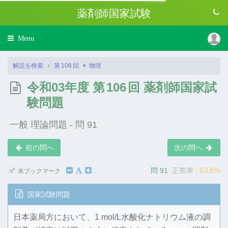
薬剤師国家試験
Toggle
Menu
navigation
解説を検索
第
106
回
物理
令和03年度 第
106
回 薬剤師国家試
験問題
一般 理論問題 - 問 91
前の問へ
次の問へ
63.6%
問 91
正答率 :
未ブックマーク
国家試験問題
日本薬局方において、1 mol/L水酸化ナトリウム液の調