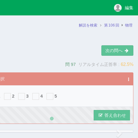
編集
解説を検索
第
106
回
物理
次の問へ
62.5%
問 97
リアルタイム正答率 :
選択
1
2
3
4
5
答え合わせ
ous
Next