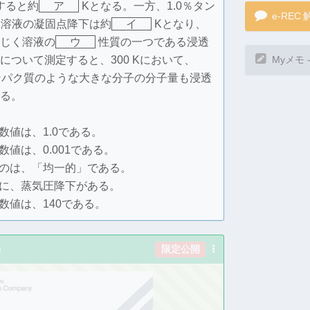
すると約
ア
Kとなる。一方、1.0％タン
）水溶液の凝固点降下は約
イ
Kとなり、
じく溶液の
ウ
性質の一つである浸透
について測定すると、300 Kにおいて、
ンパク質のような大きな分子の分子量も浸透
る。
数値は、1.0である。
値は、0.001である。
e-REC
のは、「均一的」である。
に、蒸気圧降下がある。
数値は、140である。
Myメモ 
)
限定公開