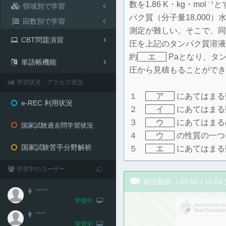
数を1.86 K・kg・mol
と
－1
領域別で学習
パク質（分子量18,000
回数別で学習
測定が難しい。そこで、同
CBT問題演習
圧を上記のタンパク質溶液
約
エ
Paとなり、タ
単語帳機能
圧から見積もることができ
学習状況・アクセス状況
１
ア
にあてはまる
e-REC 利用状況
２
イ
にあてはまる数
３
ウ
にあてはまる
国家試験過去問学習状況
４
ウ
の性質の一つ
国家試験苦手分野解析
５
エ
にあてはまる
学習中のユーザー
解説動画 (
00:00
/
15:04
*****
学習中
****
学習中