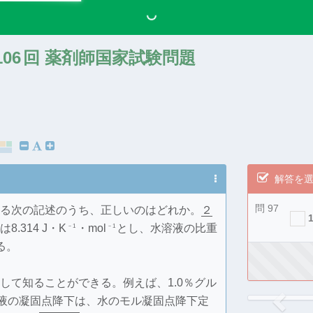
106
回 薬剤師国家試験問題
解答を
問 97
る次の記述のうち、正しいのはどれか。
２
.314 J・K
・mol
とし、水溶液の比重
－1
－1
る。
して知ることができる。例えば、1.0％グル
溶液の凝固点降下は、水のモル凝固点降下定
Previ