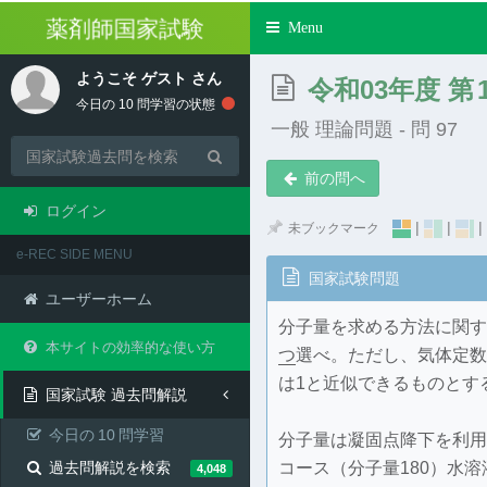
薬剤師国家試験
Toggle
Menu
navigation
ようこそ
ゲスト
さん
令和03年度 第
今日の
10
問学習の状態
一般 理論問題 - 問 97
前の問へ
ログイン
|
|
|
未ブックマーク
e-REC SIDE MENU
国家試験問題
ユーザーホーム
分子量を求める方法に関す
本サイトの効率的な使い方
つ
選べ。ただし、気体定数は8
は1と近似できるものとす
国家試験 過去問解説
今日の
10
問学習
分子量は凝固点降下を利用
過去問解説を検索
コース（分子量180）水
4,048