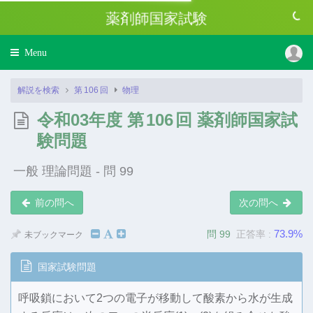
薬剤師国家試験
Toggle
Menu
navigation
解説を検索
第
106
回
物理
令和03年度 第
106
回 薬剤師国家試
験問題
一般 理論問題 - 問 99
前の問へ
次の問へ
73.9%
問 99
正答率 :
未ブックマーク
国家試験問題
呼吸鎖において2つの電子が移動して酸素から水が生成