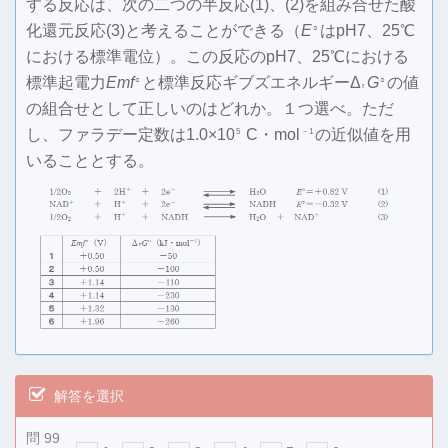
する反応は、次の二つの半反応(1)、(2)を組み合せた酸
化還元反応(3)と考えることができる（
E
はpH7、25℃
○
における標準電位）。この反応のpH7、25℃における
標準起電力
Emf
と標準反応ギブズエネルギーΔ
G
の値
○
○
r
の組合せとして正しいのはどれか。１つ選べ。ただ
し、ファラデー定数は1.0×10
C・mol
の近似値を用
5
－1
いることとする。
解答を選択
問 99