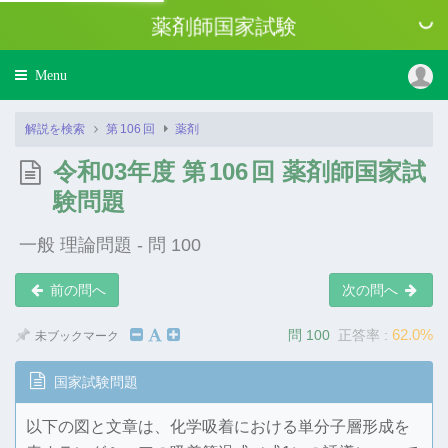
薬剤師国家試験
Toggle
Menu
navigation
解説を検索
第
106
回
薬剤
令和03年度 第
106
回 薬剤師国家試
験問題
一般 理論問題 - 問 100
前の問へ
次の問へ
62.0%
問 100
正答率 :
未ブックマーク
国家試験問題
以下の図と文章は、化学吸着における単分子層形成を