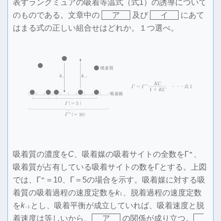
表すラングミュアの吸着等温式（式1）の誘導について
のものである。文章中の
ア
及び
イ
にあて
はまる式の正しい組合せはどれか。１つ選べ。
吸着質の濃度を
C
、吸着媒の吸着サイトの全数をΓ
、
∞
吸着質が占有している吸着サイトの数をΓとする。上図
では、Γ
＝10、Γ＝5の場合を示す。吸着媒に対する吸
∞
着質の吸着過程の速度定数を
k
、脱着過程の速度定数
1
を
k
とし、吸着平衡が成立していれば、吸着速度と脱
−1
着速度は等しいから、
ア
の関係が成り立つ。