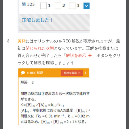
問 123
1
2
3
4
5
答え合わせ
3.
黄枠
にはオリジナルの
e-REC
解説が表示されますが、最
Previous
Next
初は
閉じられた状態
となっています。正解を推察または
答え合わせが完了したら「
解説を表示
」ボタンをクリ
ックして解説を確認しましょう！
e-REC
解説
解説を表示
Myメモ -
1
/ 1,000
メモを表示