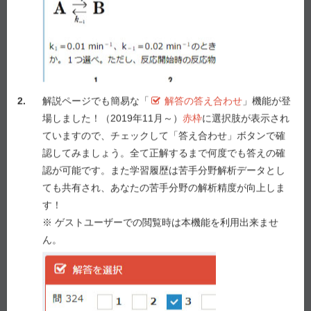
か。１つ選べ。
１ 風しんウイルスは、主に経胎盤感染で胎児に感染
し、先天性風しん症候群を引き起こすことがあ
る。
２ 妊娠の初期に妊婦がトキソプラズマ原虫に感染し
2.
解説ページでも簡易な「
解答の答え合わせ
」機能が登
た場合、経胎盤感染によって胎児に重篤な症状が
場しました！（2019年11月～）
赤枠
に選択肢が表示され
引き起こされることがある。
ていますので、チェックして「答え合わせ」ボタンで確
３ 先天梅毒は、梅毒トレポネーマを原因菌とし、産
認してみましょう。全て正解するまで何度でも答えの確
道感染を介して新生児に伝播する感染症である。
認が可能です。また学習履歴は苦手分野解析データとし
４ 成人T細胞白血病の原因ウイルスであるヒトT細胞
ても共有され、あなたの苦手分野の解析精度が向上しま
白血病ウイルス−1型（HTLV−1）に妊婦が感染し
す！
ている場合、出生後は人工乳を授乳する。
※ ゲストユーザーでの閲覧時は本機能を利用出来ませ
５ ヒト免疫不全ウイルス（HIV）の母子感染には、経
ん。
胎盤感染、産道感染及び母乳感染がある。
解答を選択