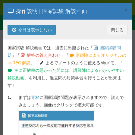
e-REC
×
操作説明 | 国家試験 解説画面
Toggle
Menu
navigation
今日は表示しない
閉じる
解説を検索
第
106
回
衛生
国家試験 解説画面では、過去に出題された「
国家試験問
令和03年度 第
106
回 薬剤師国家試
題
」「
解答の答え合わせ
」「
講師陣によるオリジナルの
験問題
e-REC
解説
」「
まるでノートのように使えるMyメモ」「
主に正解率の悪かった問には、講師陣によるわかりやすい
一般 理論問題 - 問 123
解説動画
」を利用し、過去問の対策学習を行うことが出来ま
す！
前の問へ
次の問へ
1.
まずは
青枠
に国家試験問題が表示されますので、読んで
65.9%
問 123
正答率 :
未ブックマーク
みましょう。画像はクリックで拡大可能です。
国家試験問題
母子感染に関する記述のうち、
誤っている
のはどれ