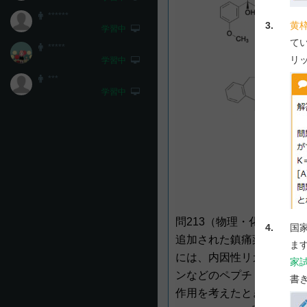
******
3.
黄
学習中
て
*****
リ
学習中
***
学習中
問213（物理・化学・生物
4.
国
追加された鎮痛薬はオピオ
ま
には、内因性リガンドとし
家
ンなどのペプチドが知られ
書
作用を考えたとき、追加さ