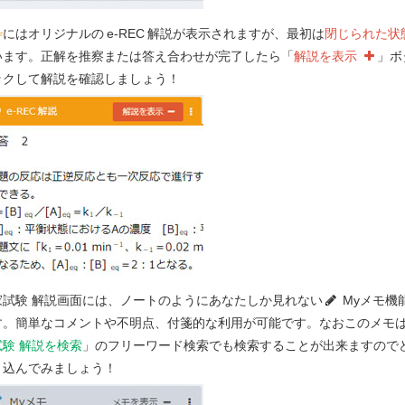
枠
にはオリジナルの
e-REC
解説が表示されますが、最初は
閉じられた状
います。正解を推察または答え合わせが完了したら「
解説を表示
」ボ
ックして解説を確認しましょう！
）
家試験 解説画面には、ノートのようにあなたしか見れない
Myメモ機
イド受容体に作用する。オピオイド受容体
す。簡単なコメントや不明点、付箋的な利用が可能です。なおこのメモ
て、以下に示したメチオニンエンケファリ
試験 解説を検索
」のフリーワード検索でも検索することが出来ますので
ている。内因性リガンドと受容体との相互
き込んでみましょう！
れた鎮痛薬の受容体との相互作用及びファ