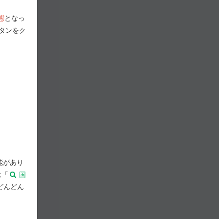
態
となっ
タンをク
能があり
は「
国
どんどん