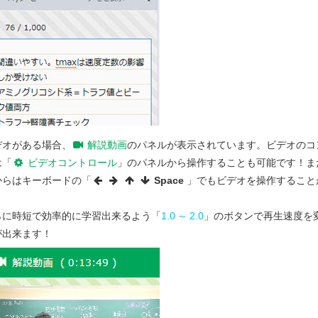
のうち、
誤っている
のはどれか。１つ選
デオがある場合、
解説動画
のパネルが表示されています。ビデオのコ
は「
ビデオコントロール
」のパネルから操作することも可能です！ま
からはキーボードの「
Space
」でもビデオを操作すること
。
体内でプロトン化されて受容体のカルボキ
らに時短で効率的に学習出来るよう「
1.0
～
2.0
」のボタンで再生速度を
ン結合する。
が出来ます！
数2あるいは3個の炭素鎖で結合した芳香環
受容体のグアニジノ基とイオン結合する。
性ヒドロキシ基を生じ、受容体と水素結合