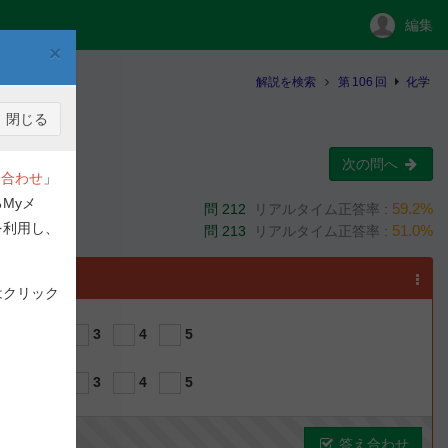
編集
×
解説を検索
第
106
回
化学
閉じる
次の問へ
合わせ
」
Myメ
59.2%
問 212
リアルタイム正答率 :
を利用し、
51.0%
問 213
リアルタイム正答率 :
選択
はクリック
1
2
3
4
5
1
2
3
4
5
答え合わせ