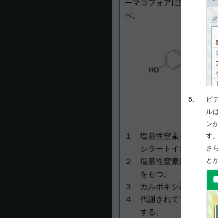
ーマコフォアに関する記述
べ。
5.
ビ
ル
ン
す
１ 塩基性窒素をもち、生
さ
シラートイオンとイオ
と
２ 塩基性窒素原子と炭素
をもつ。
３ カルボキシ基をもち、
４ 代謝されてフェノール
する。