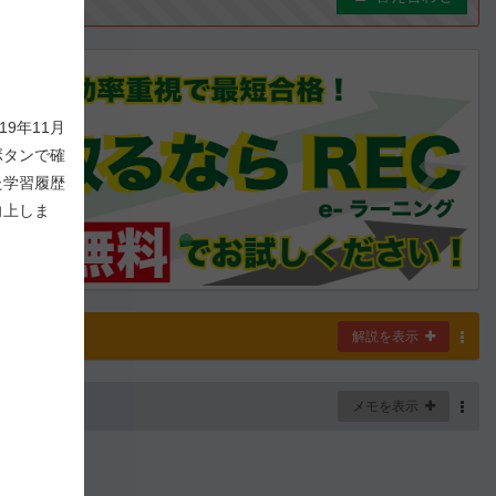
ous
Next
9年11月
ボタンで確
た学習履歴
向上しま
解説
解説を表示
-
8
/ 1,000
メモを表示