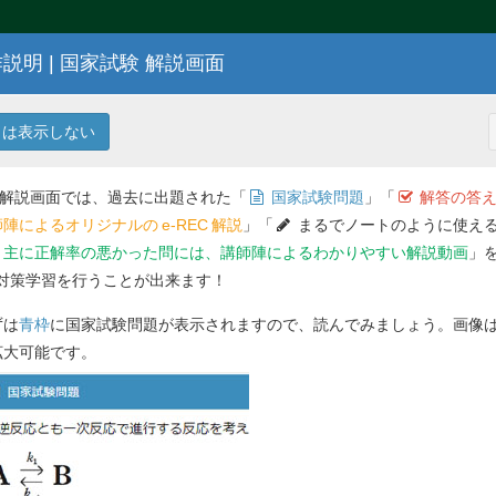
説明 | 国家試験 解説画面
106
回 薬剤師国家試験問題
13
は表示しない
 解説画面では、過去に出題された「
国家試験問題
」「
解答の答え
陣によるオリジナルの
e-REC
解説
」「
まるでノートのように使える
主に正解率の悪かった問には、講師陣によるわかりやすい解説動画
」
対策学習を行うことが出来ます！
解答を
ずは
青枠
に国家試験問題が表示されますので、読んでみましょう。画像
拡大可能です。
問 212
ため、在宅で緩和ケアを受けている。痛みに
問 213
れていた。本日、薬剤師が患者宅を訪問し
NRS（数値スケール）で6となり、痛みが
剤師が医師に痛みの三段階除痛ラダーに基