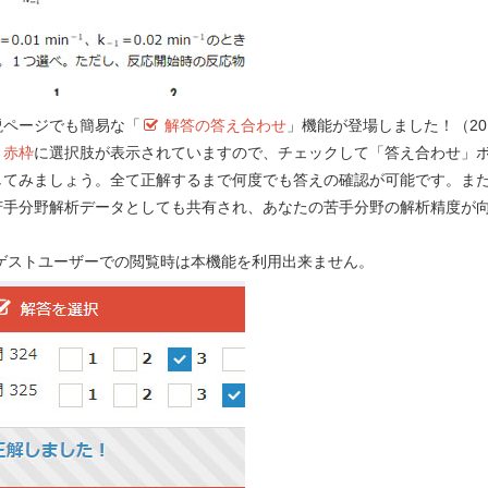
追加を提案することにした。
Previ
説ページでも簡易な「
解答の答え合わせ
」機能が登場しました！（201
）
赤枠
に選択肢が表示されていますので、チェックして「答え合わせ」
する薬物として適切なのはどれか。
２つ
選
してみましょう。全て正解するまで何度でも答えの確認が可能です。ま
苦手分野解析データとしても共有され、あなたの苦手分野の解析精度が
！
 ゲストユーザーでの閲覧時は本機能を利用出来ません。
e-REC
Myメモ 