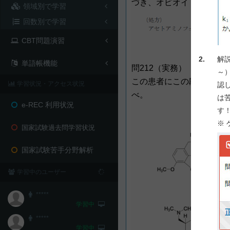
づき、オピオイド鎮痛薬の
領域別で学習
回数別で学習
CBT問題演習
2.
解
単語帳機能
問212（実務）
～
この患者にこの段階で追加
学習状況・アクセス状況
認
べ。
は
e-REC 利用状況
す
※
国家試験過去問学習状況
国家試験苦手分野解析
学習中のユーザー
*****
学習中
*****
学習中