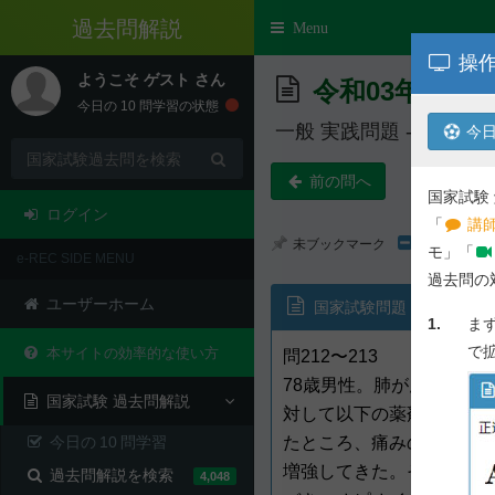
e-REC
Toggle
Menu
navigation
操作
ようこそ
ゲスト
さん
令和03年度 第
今日の
10
問学習の状態
一般 実践問題 - 問 212,2
今日
前の問へ
国家試験
ログイン
「
講師
未ブックマーク
モ」「
e-REC SIDE MENU
過去問の
ユーザーホーム
国家試験問題
1.
ま
で
本サイトの効率的な使い方
問212〜213
78歳男性。肺がん末期の
国家試験 過去問解説
対して以下の薬剤が処方さ
今日の
10
問学習
たところ、痛みの評価は、
増強してきた。そこで、薬
過去問解説を検索
4,048