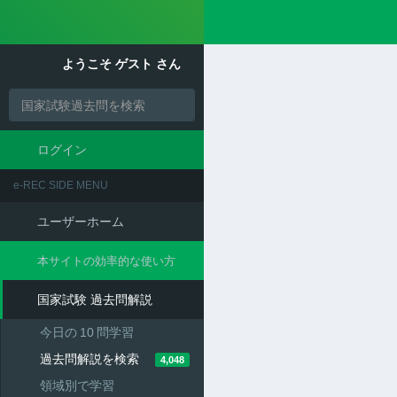
Toggle
Menu
navigation
ようこそ
ゲスト
さん
今日の
10
問学習の状態
ログイン
e-REC SIDE MENU
ユーザーホーム
本サイトの効率的な使い方
国家試験 過去問解説
今日の
10
問学習
過去問解説を検索
4,048