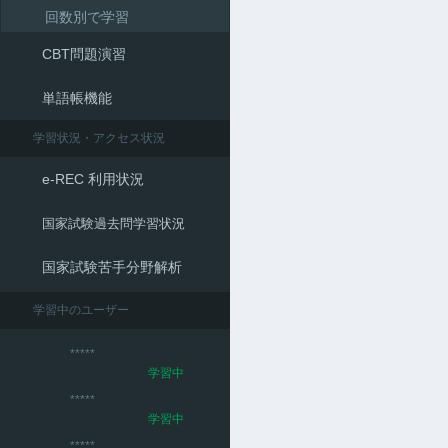
領域別で学習
回数別で学習
CBT問題演習
単語帳機能
学習状況・アクセス状況
e-REC 利用状況
国家試験過去問学習状況
国家試験苦手分野解析
学習中のユーザー
*****
学習中
*****
学習中