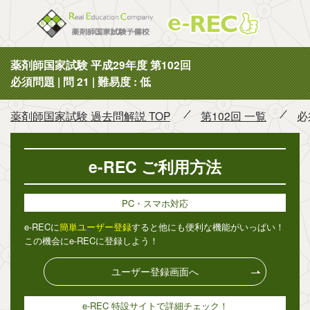
薬剤師国
薬剤師国家試験 平成29年度 第102回
必須問題 | 問 21 | 難易度 : 低
薬剤師国家試験 過去問解説 TOP
第102回 一覧
必
e-REC ご利用方法
PC・スマホ対応
e-RECに
簡単ユーザー登録
すると他にも便利な機能がいっぱい！
この機会にe-RECに登録しよう！
ユーザー登録画面へ
e-REC 特設サイトで詳細チェック！