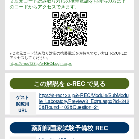
２次元コード読み取り対応の携帯電話をお持ちの方は下
のコードからアクセスできます。
※２次元コード読み取り対応の携帯電話をお持ちでない方は下記URLに
アクセスしてください。
https://e-rec123.jp/e-REC/Login.aspx
この解説を e-REC で見る
https://e-rec123.jp/e-REC/Module/SubModu
ゲスト
le_Laboratory/Preview3_Extra.aspx?id=242
閲覧用
3&Round=102&Question=21
URL
薬剤師国家試験予備校 REC