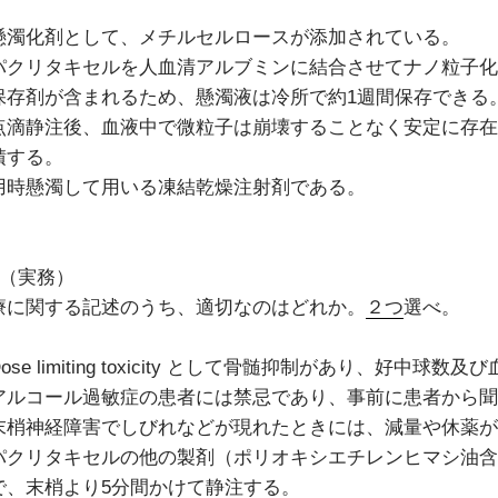
懸濁化剤として、メチルセルロースが添加されている。
パクリタキセルを人血清アルブミンに結合させてナノ粒子化
保存剤が含まれるため、懸濁液は冷所で約1週間保存できる
点滴静注後、血液中で微粒子は崩壊することなく安定に存在
積する。
用時懸濁して用いる凍結乾燥注射剤である。
7（実務）
療に関する記述のうち、適切なのはどれか。
２つ
選べ。
ose limiting toxicity として骨髄抑制があり、好中
アルコール過敏症の患者には禁忌であり、事前に患者から聞
末梢神経障害でしびれなどが現れたときには、減量や休薬が
パクリタキセルの他の製剤（ポリオキシエチレンヒマシ油含
で、末梢より5分間かけて静注する。