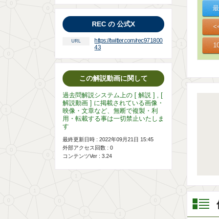
REC の 公式X
https://twitter.com/rec971800
URL
43
この解説動画に関して
過去問解説システム上の [ 解説 ] , [
解説動画 ] に掲載されている画像・
映像・文章など、無断で複製・利
用・転載する事は一切禁止いたしま
す
最終更新日時 : 2022年09月21日 15:45
外部アクセス回数 :
0
コンテンツVer : 3.24