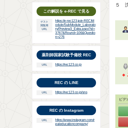
５ 
この解説を e-REC で見る
https://e-rec123.jp/e-REC/M
ゲスト
odule/SubModule_Laborato
閲覧用
ry/Preview3_Extra.aspx?id=
URL
3767&Round=106&Questio
n=276
薬剤師国家試験予備校 REC
https://rec123.co.jp
URL
※
REC の LINE
https://rec123.co.jp/sns
URL
ビデ
REC の Instagram
https://www.instagram.com/r
URL
ealeducationcompany/