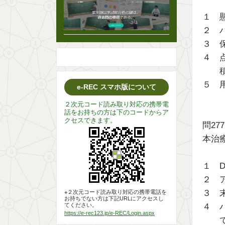
１ 
２ 
３ 
４ 
５ 
e-REC スマホ版について
２次元コード読み取り対応の携帯電
話をお持ちの方は下のコードからア
クセスできます。
問27
本治
１ D
２ 
３ 
※２次元コード読み取り対応の携帯電話を
お持ちでない方は下記URLにアクセスし
４ 
てください。
https://e-rec123.jp/e-REC/Login.aspx