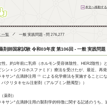
本文へ移動する
薬剤師国家試験予備校 e-REC
回 一覧
一般 実践問題 - 問 276,277
薬剤師国家試験 令和03年度 第106回 - 一般 実践問題 - 問
歳女性。約1年前に乳癌（ホルモン受容体陰性、HER2陰性）
ビシン＋シクロホスファミド）療法を受けたが、最近、再発
ラキサン
点滴静注用
による化学療法を実施することに
®️
（注）
：パクリタキセル注射剤（アルブミン懸濁型））
6（薬剤）
ラキサン
点滴静注用の製剤学的特徴に関する記述のうち、
®️