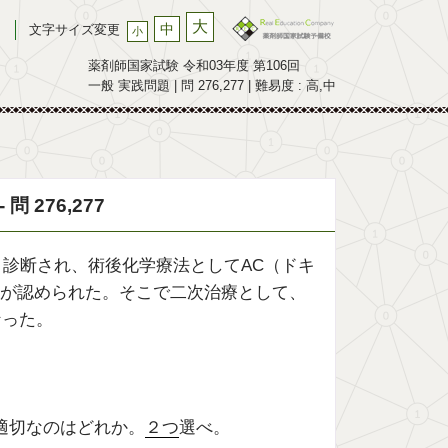
大
中
文字サイズ変更
小
薬剤師国家試験 令和03年度 第106回
一般 実践問題 | 問 276,277 | 難易度 : 高,中
 276,277
と診断され、術後化学療法としてAC（ドキ
が認められた。そこで二次治療として、
なった。
適切なのはどれか。
２つ
選べ。