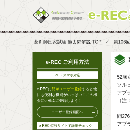
薬剤師国家試験 過去問解説 TOP
第106
e-REC ご利用方法
PC・スマホ対応
52
ソル
e-RECに
簡単ユーザー登録
すると他
アブ
にも便利な機能がいっぱい！この機
（注
会にe-RECに登録しよう！
ユーザー登録画面へ
問27
アブ
e-REC 特設サイトで詳細チェック！