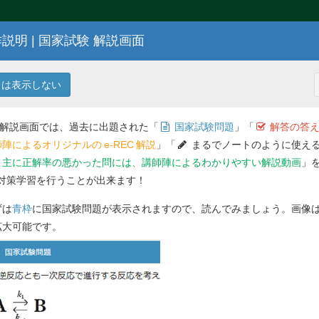
説明 | 国家試験 解説画面
98
回 薬剤師国家試験問題
は表示しない
 解説画面では、過去に出題された「
国家試験問題
」「
解答の答え
陣によるオリジナルの
e-REC
解説
」「
まるでノートのように使える
主に正解率の悪かった問には、講師陣によるわかりやすい解説動画
」
対策学習を行うことが出来ます！
解答を
ずは
青枠
に国家試験問題が表示されますので、読んでみましょう。画像
問 39
作用を示すのはどれか。１つ選べ。
拡大可能です。
Previ