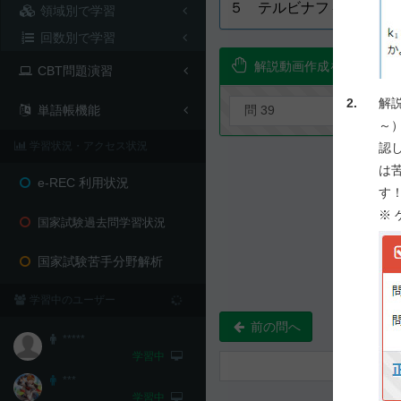
５ テルビナフィン
領域別で学習
回数別で学習
解説動画作成を要望！
CBT問題演習
2.
解
単語帳機能
～
学習状況・アクセス状況
認
は
e-REC 利用状況
す
※
国家試験過去問学習状況
国家試験苦手分野解析
学習中のユーザー
前の問へ
*****
学習中
***
学習中