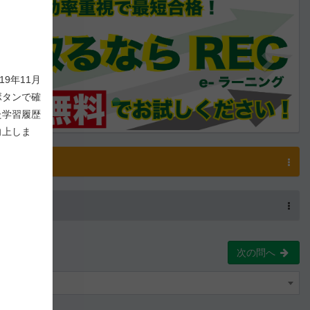
9年11月
ボタンで確
た学習履歴
向上しま
解説
解説を表示
-
0
/ 1,000
メモを表示
次の問へ