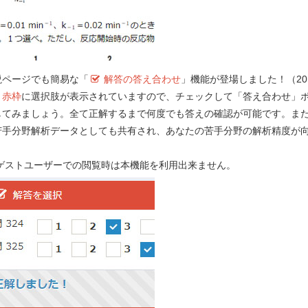
説ページでも簡易な「
解答の答え合わせ
」機能が登場しました！（201
要望する！
）
赤枠
に選択肢が表示されていますので、チェックして「答え合わせ」
してみましょう。全て正解するまで何度でも答えの確認が可能です。ま
苦手分野解析データとしても共有され、あなたの苦手分野の解析精度が
！
e-REC
 ゲストユーザーでの閲覧時は本機能を利用出来ません。
Myメモ 
第 98 回 - 問 39 学習中