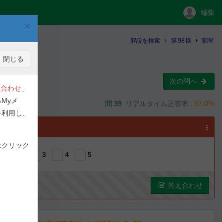
編集
×
解説を検索
第
98
回
薬理
閉じる
次の問へ
合わせ
」
Myメ
67.0%
問 39
リアルタイム正答率 :
を利用し、
選択
はクリック
1
2
3
4
5
答え合わせ
ous
Next