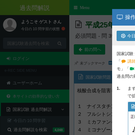
過去問解説
Toggle
Menu
navigation
操作
ようこそ
ゲスト
さん
平成25年度 第
今日の
10
問学習の状態
必須問題 - 問 39
今日
前の問へ
国家試験
ログイン
「
講師
未ブックマーク
モ」「
e-REC SIDE MENU
過去問の
国家試験問題
ユーザーホーム
1.
ま
核酸合成を阻害し、抗真菌
で
本サイトの効率的な使い方
１ ナイスタチン
国家試験 過去問解説
２ フルシトシン
今日の
10
問学習
３ ミカファンギン
過去問解説を検索
４ ミコナゾール
4,048