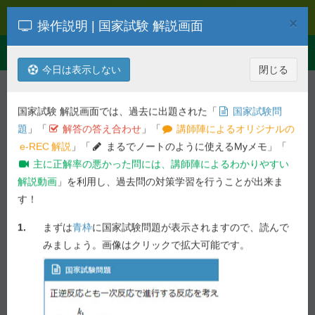
過去問解説
×
操作説明 | 国家試験 解説画面
Toggle
Menu
navigation
今日は表示しない
閉じる
解説を検索
第
102
回
生物
国家試験 解説画面では、過去に出題された「
国家試験問
平成29年度 第
102
回 薬剤師国家試
題
」「
解答の答え合わせ
」「
講師陣によるオリジナルの
験問題
e-REC
解説
」「
まるでノートのように使えるMyメモ」「
主に正解率の悪かった問には、講師陣によるわかりやすい
必須問題 - 問 12
解説動画
」を利用し、過去問の対策学習を行うことが出来ま
す！
前の問へ
次の問へ
1.
まずは
青枠
に国家試験問題が表示されますので、読んで
91.5%
問 12
正答率 :
未ブックマーク
みましょう。画像はクリックで拡大可能です。
国家試験問題
ω6系列（n-6系列）の脂肪酸はどれか。１つ選べ。