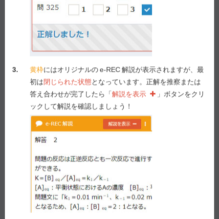
Previous
Next
3.
黄枠
にはオリジナルの
e-REC
解説が表示されますが、最
初は
閉じられた状態
となっています。正解を推察または
答え合わせが完了したら「
解説を表示
」ボタンをクリ
e-REC
解説
ックして解説を確認しましょう！
解説を表示
Myメモ -
1
/ 1,000
メモを表示
解説動画作成を要望！
要望する！