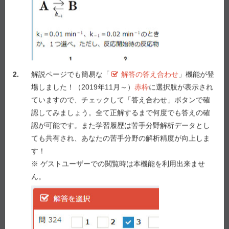
2.
解説ページでも簡易な「
解答の答え合わせ
」機能が登
場しました！（2019年11月～）
赤枠
に選択肢が表示され
ていますので、チェックして「答え合わせ」ボタンで確
認してみましょう。全て正解するまで何度でも答えの確
認が可能です。また学習履歴は苦手分野解析データとし
ても共有され、あなたの苦手分野の解析精度が向上しま
解答を選択
す！
※ ゲストユーザーでの閲覧時は本機能を利用出来ませ
問 12
1
2
3
4
5
ん。
答え合わせ