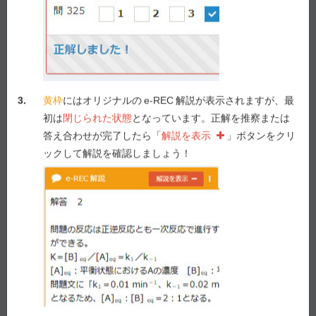
５ 医療機関の長から指名された治験薬管理者は、治
験依頼者の定めた手順書により、治験薬を保管・
管理する。
3.
黄枠
にはオリジナルの
e-REC
解説が表示されますが、最
問231（衛生）
初は
閉じられた状態
となっています。正解を推察または
ある医薬品について免疫能を低下させる可能性が懸念
答え合わせが完了したら「
解説を表示
」ボタンをクリ
された。そこで、治験に加えて、PMSにおいても感染
ックして解説を確認しましょう！
症などの副作用の発現頻度を調査し、下表の結果を得
た。この調査に関する記述のうち、
誤っている
のはど
れか。
２つ
選べ。
１ このPMSでは3,000例の調査をしたことにより、治