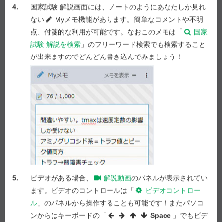
4.
国家試験 解説画面には、ノートのようにあなたしか見れ
験では見つけられなかったニューモシスチス肺炎
ない
Myメモ機能があります。簡単なコメントや不明
の発症を見出すことができた。
点、付箋的な利用が可能です。なおこのメモは「
国家
２ 治験とは異なり、PMSにおいてCOPD（慢性閉塞
試験 解説を検索
」のフリーワード検索でも検索すること
性肺疾患）の発現率が高くなったのは、PMSの対
が出来ますのでどんどん書き込んでみましょう！
象患者に喫煙者が多かったことが一因と推定され
る。
３ 治験とは異なり、PMSにおいて結核の発現率が高
くなったのは、PMSの対象患者に後期高齢者が多
かったことが一因と推定される。
４ いずれの肺炎の発現頻度も、治験の段階よりPMS
の段階の方が高くなることがわかった。
５ PMSは副作用の発現を調べることが目的であり、
有効性に関する調査は行われない。
5.
ビデオがある場合、
解説動画
のパネルが表示されてい
ます。ビデオのコントロールは「
ビデオコントロー
解答を選択
ル
」のパネルから操作することも可能です！またパソコ
ンからはキーボードの「
Space
」でもビデ
問 230