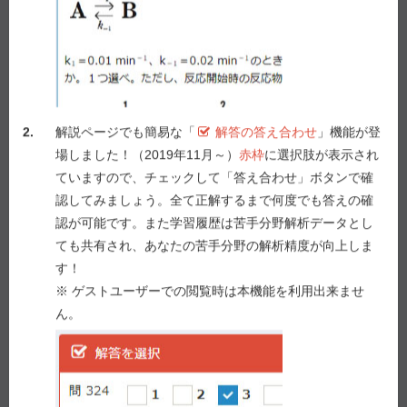
医薬品の適正使用のため、承認前には治験、承認後に
もPMS（製造販売後調査Post Marketing Surveillance）
が行われている。
問230（実務）
病院での治験に関する記述のうち、正しいのはどれ
2.
解説ページでも簡易な「
解答の答え合わせ
」機能が登
か。
２つ
選べ。
場しました！（2019年11月～）
赤枠
に選択肢が表示され
ていますので、チェックして「答え合わせ」ボタンで確
１ 治験審査委員会には、治験実施施設以外の医師や
認してみましょう。全て正解するまで何度でも答えの確
薬剤師は加わることができない。
認が可能です。また学習履歴は苦手分野解析データとし
２ 治験施設支援機関（SMO）から派遣された治験コ
ても共有され、あなたの苦手分野の解析精度が向上しま
ーディネーターの薬剤師は、治験実施施設におい
す！
て治験薬を調剤することができる。
※ ゲストユーザーでの閲覧時は本機能を利用出来ませ
３ 治験が適正に実施されることを確認するために、
ん。
治験依頼者は医療機関を訪問してモニタリングを
行う。
４ 医師主導の治験では、モニタリング及び監査は、
治験責任医師自身が行う。