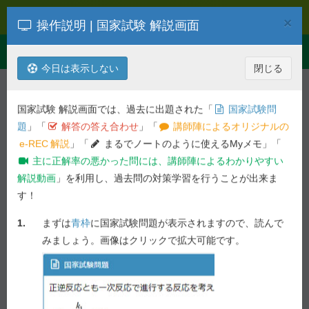
e-REC
×
操作説明 | 国家試験 解説画面
Toggle
Menu
navigation
今日は表示しない
閉じる
解説を検索
第
102
回
法規・制度・倫理
国家試験 解説画面では、過去に出題された「
国家試験問
平成29年度 第
102
回 薬剤師国家試
題
」「
解答の答え合わせ
」「
講師陣によるオリジナルの
験問題
e-REC
解説
」「
まるでノートのように使えるMyメモ」「
主に正解率の悪かった問には、講師陣によるわかりやすい
一般 実践問題 - 問 230,231
解説動画
」を利用し、過去問の対策学習を行うことが出来ま
す！
前の問へ
次の問へ
1.
まずは
青枠
に国家試験問題が表示されますので、読んで
73.3%
問 230
正答率 :
未ブックマーク
みましょう。画像はクリックで拡大可能です。
60.5%
問 231
正答率 :
国家試験問題