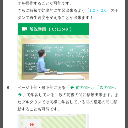
1
2
3
4
5
オを操作することが可能です。
さらに時短で効率的に学習出来るよう「
1.0
～
2.0
」のボ
問 231
1
2
3
4
5
タンで再生速度を変えることが出来ます！
答え合わせ
Previous
Next
6.
ページ上部・最下部にある「
前の問へ
」「
次の問へ
」で学習している回数の前後の問に移動出来ます。ま
たプルダウンでは同様に学習している回の指定の問に移
e-REC
解説
動することも可能です。
解説を表示
Myメモ -
1
/ 1,000
メモを表示