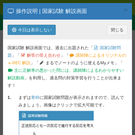
e-REC
×
操作説明 | 国家試験 解説画面
Toggle
Menu
navigation
今日は表示しない
閉じる
解説を検索
第
102
回
衛生
国家試験 解説画面では、過去に出題された「
国家試験問
平成29年度 第
102
回 薬剤師国家試
題
」「
解答の答え合わせ
」「
講師陣によるオリジナルの
験問題
e-REC
解説
」「
まるでノートのように使えるMyメモ」「
主に正解率の悪かった問には、講師陣によるわかりやすい
一般 実践問題 - 問 316,317
解説動画
」を利用し、過去問の対策学習を行うことが出来ま
す！
前の問へ
次の問へ
1.
まずは
青枠
に国家試験問題が表示されますので、読んで
61.9%
問 316
正答率 :
未ブックマーク
みましょう。画像はクリックで拡大可能です。
ー
問 317
正答率 :
国家試験問題