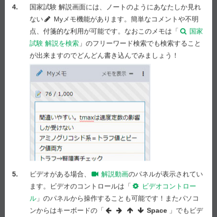
4.
及び「劇物」の文字を表示しなければならない。
国家試験 解説画面には、ノートのようにあなたしか見れ
ない
Myメモ機能があります。簡単なコメントや不明
５ 漬物製造工場で廃棄する場合は、中和等により劇
点、付箋的な利用が可能です。なおこのメモは「
国家
物に該当しないものにしなければならない。
試験 解説を検索
」のフリーワード検索でも検索すること
が出来ますのでどんどん書き込んでみましょう！
解答を選択
問 316
1
2
3
4
5
問 317
1
2
3
4
5
答え合わせ
5.
ビデオがある場合、
解説動画
のパネルが表示されてい
Previous
Next
ます。ビデオのコントロールは「
ビデオコントロー
ル
」のパネルから操作することも可能です！またパソコ
ンからはキーボードの「
Space
」でもビデ