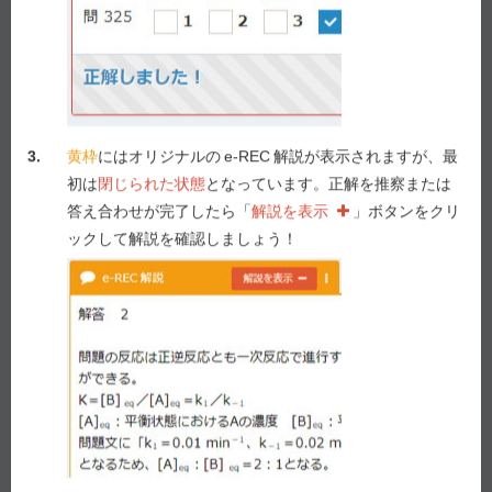
問317（法規・制度・倫理）
この漬物製造工場は、近くの薬局から劇物である塩酸
と次亜塩素酸ナトリウムを購入していた。薬局及び漬
3.
黄枠
にはオリジナルの
e-REC
解説が表示されますが、最
物製造工場におけるこれらの劇物の取扱いに関する記
初は
閉じられた状態
となっています。正解を推察または
述として、適切なのはどれか。
２つ
選べ。
答え合わせが完了したら「
解説を表示
」ボタンをクリ
ックして解説を確認しましょう！
１ 薬局で販売するためには、毒物又は劇物の販売業
（毒物劇物販売業）の登録を受けなければならな
い。
２ 薬局で販売する場合、漬物製造工場の購入者の氏
名及び住所を確認した後でなければ交付してはな
らない。
３ 漬物製造工場の責任者は、薬局から購入した劇物
の名称と数量を帳簿に記載しなければならない。
４ 漬物製造工場では、貯蔵する場所に「医薬用外」