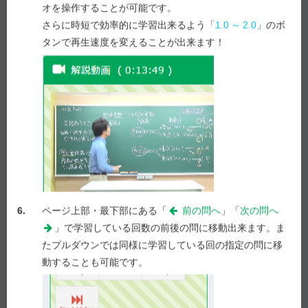
オを操作することが可能です。
さらに時短で効率的に学習出来るよう「
1.0
～
2.0
」のボ
タンで再生速度を変えることが出来ます！
e-REC
解説
解説を表示
Myメモ -
150
/ 1,000
メモを表示
解説動画作成を要望！
要望する！
6.
ページ上部・最下部にある「
前の問へ
」「
次の問へ
」で学習している回数の前後の問に移動出来ます。ま
たプルダウンでは同様に学習している回の指定の問に移
前の問へ
次の問へ
動することも可能です。
第 102 回 - 問 316-317 学習中