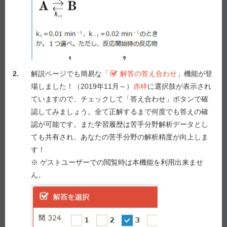
漬物製造工場の野菜洗浄室で清掃中、作業員が誤って
塩酸タンクを倒し、隣接した次亜塩素酸ナトリウム溶
液タンクのバルブを破損した。その際、漏出した塩酸
と次亜塩素酸ナトリウムが反応してガスが発生し、吸
引した作業者は、激しい目の痛みと呼吸困難を訴え
た。その直後、作業員は近隣の総合病院に救急搬送さ
2.
解説ページでも簡易な「
解答の答え合わせ
」機能が登
れた。
場しました！（2019年11月～）
赤枠
に選択肢が表示され
ていますので、チェックして「答え合わせ」ボタンで確
問316（実務）
認してみましょう。全て正解するまで何度でも答えの確
救急搬送された患者に対し、病院で行う処置として
適
認が可能です。また学習履歴は苦手分野解析データとし
切でない
のはどれか。
２つ
選べ。
ても共有され、あなたの苦手分野の解析精度が向上しま
す！
１ 水で目及び粘膜を洗浄する。
※ ゲストユーザーでの閲覧時は本機能を利用出来ませ
２ EDTA（エデト酸カルシウム二ナトリウム）を投与
ん。
する。
３ 酸素吸入する。
４ 輸液を投与する。
５ チオ硫酸ナトリウムを投与する。