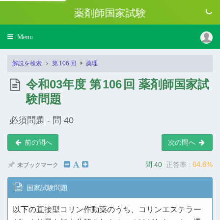
薬剤師国家試験
Toggle
Menu
navigation
解説を検索
第
106
回
薬理
令和03年度 第
106
回 薬剤師国家試
験問題
必須問題 - 問 40
前の問へ
次の問へ
64.6%
問 40
正答率 :
未ブックマーク
国家試験問題
以下の直接型コリン作動薬のうち、コリンエステラー