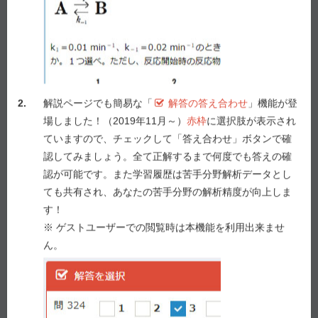
mgをヒトに単回静脈内投与したところ、投与直後の血
中濃度は40
µ
g/mL、投与6時間後の血中濃度は5
µ
g/mL
であった。この薬物の消失速度定数（h
）に最も近い
－1
値はどれか。１つ選べ。ただし、ln2＝0.69とする。
１ 0.12
2.
解説ページでも簡易な「
解答の答え合わせ
」機能が登
２ 0.23
場しました！（2019年11月～）
赤枠
に選択肢が表示され
３ 0.35
ていますので、チェックして「答え合わせ」ボタンで確
４ 0.69
認してみましょう。全て正解するまで何度でも答えの確
５ 2.0
認が可能です。また学習履歴は苦手分野解析データとし
ても共有され、あなたの苦手分野の解析精度が向上しま
す！
解答を選択
※ ゲストユーザーでの閲覧時は本機能を利用出来ませ
ん。
問 45
1
2
3
4
5
答え合わせ