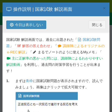
e-REC
×
操作説明 | 国家試験 解説画面
Toggle
Menu
navigation
今日は表示しない
閉じる
解説を検索
第
107
回
薬剤
国家試験 解説画面では、過去に出題された「
国家試験問
令和04年度 第
107
回 薬剤師国家試
題
」「
解答の答え合わせ
」「
講師陣によるオリジナルの
験問題
e-REC
解説
」「
まるでノートのように使えるMyメモ」「
主に正解率の悪かった問には、講師陣によるわかりやすい
必須問題 - 問 45
解説動画
」を利用し、過去問の対策学習を行うことが出来ま
す！
前の問へ
次の問へ
1.
まずは
青枠
に国家試験問題が表示されますので、読んで
82.7%
問 45
正答率 :
未ブックマーク
みましょう。画像はクリックで拡大可能です。
国家試験問題
体内動態が1−コンパートメントモデルに従う薬物800