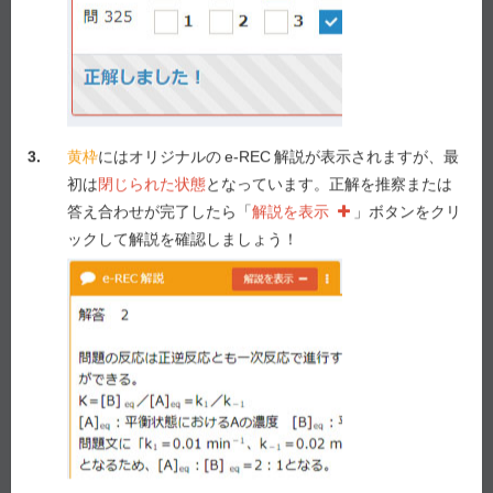
Previous
Next
3.
黄枠
にはオリジナルの
e-REC
解説が表示されますが、最
初は
閉じられた状態
となっています。正解を推察または
答え合わせが完了したら「
解説を表示
」ボタンをクリ
ックして解説を確認しましょう！
e-REC
解説
解説を表示
Myメモ -
23
/ 1,000
メモを表示
解説動画作成を要望！
要望する！