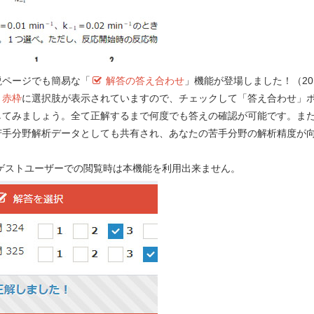
説ページでも簡易な「
解答の答え合わせ
」機能が登場しました！（201
）
赤枠
に選択肢が表示されていますので、チェックして「答え合わせ」
要望する！
してみましょう。全て正解するまで何度でも答えの確認が可能です。ま
苦手分野解析データとしても共有され、あなたの苦手分野の解析精度が
！
e-REC
 ゲストユーザーでの閲覧時は本機能を利用出来ません。
Myメモ 
第 107 回 - 問 90 学習中