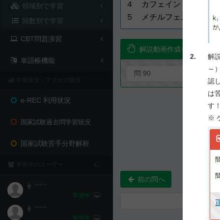
４ カフェイン
領域別で学習
５ メチルフェニデート
回数別で学習
CBT問題演習
解説動画作成を要望！
2.
解
単語帳機能
～
学習状況・アクセス状況
認
は
e-REC 利用状況
す
※
国家試験過去問学習状況
国家試験苦手分野解析
学習中のユーザー
前の問へ
*****
学習中
*****
学習中