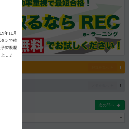
9年11月
ボタンで確
た学習履歴
向上しま
解説
解説を表示
-
0
/ 1,000
メモを表示
次の問へ