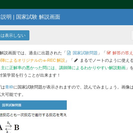
説明 | 国家試験 解説画面
107
回 薬剤師国家試験問題
は表示しない
 解説画面では、過去に出題された「
国家試験問題
」「
解答の答え
陣によるオリジナルの
e-REC
解説
」「
まるでノートのように使える
主に正解率の悪かった問には、講師陣によるわかりやすい解説動画
」
対策学習を行うことが出来ます！
解答を
ずは
青枠
に国家試験問題が表示されますので、読んでみましょう。画像
問 90
ドーピング規程において、禁止物質として
指
拡大可能です。
か。１つ選べ。
Previ