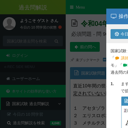
過去問解説
Toggle
Menu
navigation
操作
ようこそ
ゲスト
さん
令和04年度 第
今日の
10
問学習の状態
必須問題 - 問 90
今日
前の問へ
国家試験
ログイン
「
講師
未ブックマーク
モ」「
e-REC SIDE MENU
過去問の
国家試験問題
ユーザーホーム
1.
ま
直近10年間の世界アンチ
で
本サイトの効率的な使い方
定されていない
薬物はどれ
国家試験 過去問解説
１ アセタゾラミド
今日の
10
問学習
２ エリスロポエチン
過去問解説を検索
３ メチルテストステロン
4,048