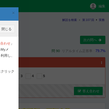
編集
×
解説を検索
第
107
回
実務
閉じる
次の問へ
合わせ
」
Myメ
79.7%
問 90
リアルタイム正答率 :
を利用し、
選択
はクリック
1
2
3
4
5
答え合わせ
ous
Next