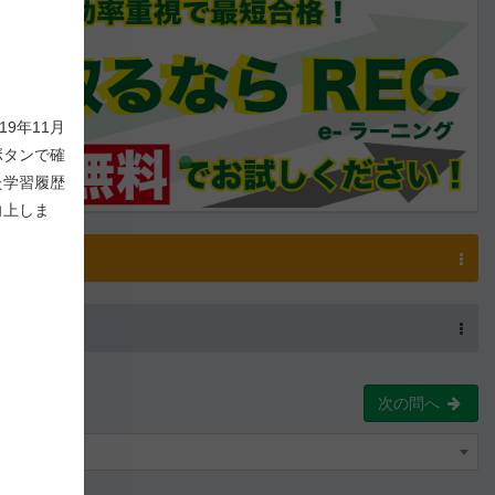
9年11月
ボタンで確
た学習履歴
向上しま
解説
解説を表示
-
8
/ 1,000
メモを表示
次の問へ