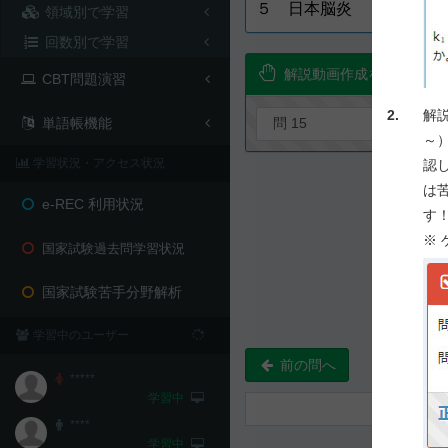
５ 日本脳炎
領域別で学習
回数別で学習
解説動画作成を要望！
CBT問題演習
2.
解
単語帳機能
～
学習状況・アクセス状況
認
は
e-REC 利用状況
す
※
国家試験過去問学習状況
国家試験苦手分野解析
学習中のユーザー
前の問へ
*****
学習中
****
学習中