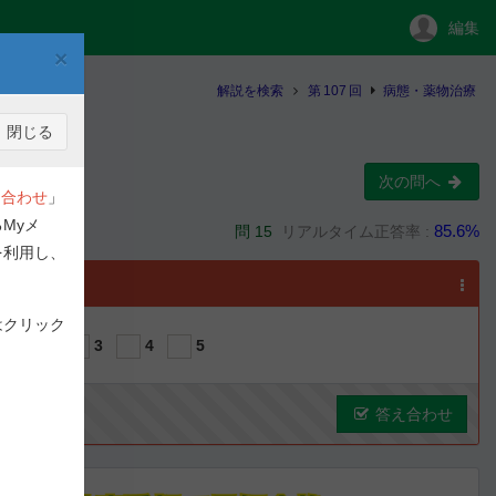
編集
×
解説を検索
第
107
回
病態・薬物治療
閉じる
次の問へ
合わせ
」
Myメ
85.6%
問 15
リアルタイム正答率 :
を利用し、
選択
はクリック
1
2
3
4
5
答え合わせ
ous
Next