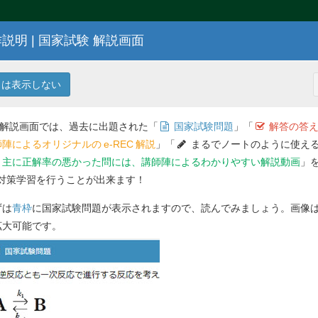
説明 | 国家試験 解説画面
107
回 薬剤師国家試験問題
は表示しない
 解説画面では、過去に出題された「
国家試験問題
」「
解答の答え
陣によるオリジナルの
e-REC
解説
」「
まるでノートのように使える
主に正解率の悪かった問には、講師陣によるわかりやすい解説動画
」
対策学習を行うことが出来ます！
解答を
ずは
青枠
に国家試験問題が表示されますので、読んでみましょう。画像
問 15
感染症はどれか。１つ選べ。
拡大可能です。
盲目症）
Previ