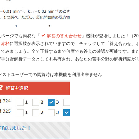
説ページでも簡易な「
解答の答え合わせ
」機能が登場しました！（201
要望する！
）
赤枠
に選択肢が表示されていますので、チェックして「答え合わせ」
してみましょう。全て正解するまで何度でも答えの確認が可能です。ま
苦手分野解析データとしても共有され、あなたの苦手分野の解析精度が
！
e-REC
 ゲストユーザーでの閲覧時は本機能を利用出来ません。
Myメモ 
第 107 回 - 問 15 学習中