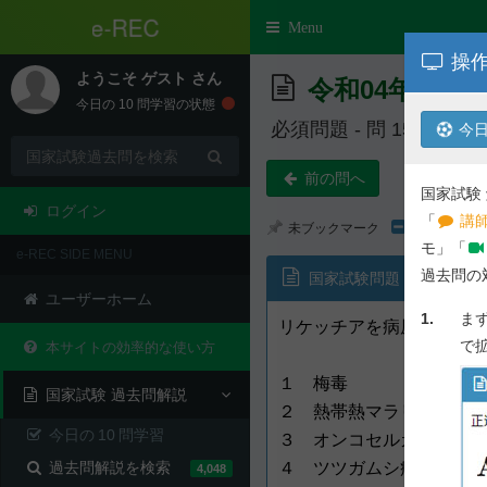
e-REC
Toggle
Menu
navigation
操作
ようこそ
ゲスト
さん
令和04年度 第
今日の
10
問学習の状態
必須問題 - 問 15
今日
前の問へ
国家試験
ログイン
「
講師
未ブックマーク
モ」「
e-REC SIDE MENU
過去問の
国家試験問題
ユーザーホーム
1.
ま
リケッチアを病原体とする
で
本サイトの効率的な使い方
１ 梅毒
国家試験 過去問解説
２ 熱帯熱マラリア
今日の
10
問学習
３ オンコセルカ症（河川
過去問解説を検索
４ ツツガムシ病
4,048