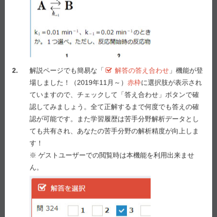
１ 医療用医薬品添付文書
２ 医薬品インタビューフォーム
３ 医薬品リスク管理計画
４ 医薬品・医療機器等安全性情報
５ くすりのしおり
2.
解説ページでも簡易な「
解答の答え合わせ
」機能が登
場しました！（2019年11月～）
赤枠
に選択肢が表示され
ていますので、チェックして「答え合わせ」ボタンで確
解答を選択
認してみましょう。全て正解するまで何度でも答えの確
問 69
認が可能です。また学習履歴は苦手分野解析データとし
1
2
3
4
5
ても共有され、あなたの苦手分野の解析精度が向上しま
す！
答え合わせ
※ ゲストユーザーでの閲覧時は本機能を利用出来ませ
ん。
Previous
Next