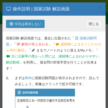
e-REC
×
操作説明 | 国家試験 解説画面
Toggle
Menu
navigation
今日は表示しない
閉じる
解説を検索
第
107
回
病態・薬物治療
国家試験 解説画面では、過去に出題された「
国家試験問
令和04年度 第
107
回 薬剤師国家試
題
」「
解答の答え合わせ
」「
講師陣によるオリジナルの
験問題
e-REC
解説
」「
まるでノートのように使えるMyメモ」「
主に正解率の悪かった問には、講師陣によるわかりやすい
必須問題 - 問 69
解説動画
」を利用し、過去問の対策学習を行うことが出来ま
す！
前の問へ
次の問へ
1.
まずは
青枠
に国家試験問題が表示されますので、読んで
80.4%
問 69
正答率 :
未ブックマーク
みましょう。画像はクリックで拡大可能です。
国家試験問題
厚生労働省が発行する資料はどれか。１つ選べ。