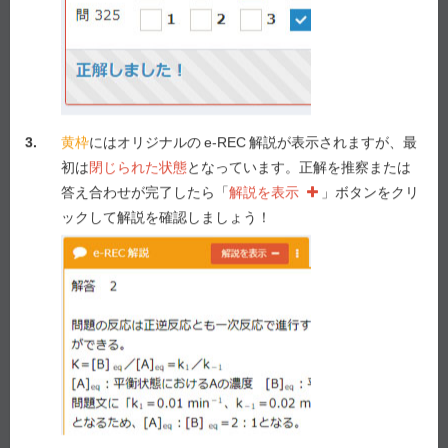
e-REC
解説
解説を表示
3.
黄枠
にはオリジナルの
e-REC
解説が表示されますが、最
初は
閉じられた状態
となっています。正解を推察または
答え合わせが完了したら「
解説を表示
」ボタンをクリ
Myメモ -
5
/ 1,000
メモを表示
ックして解説を確認しましょう！
解説動画作成を要望！
要望する！
前の問へ
次の問へ
第 107 回 - 問 69 学習中