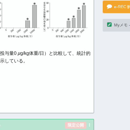
投与量0
µ
g/kg体重/日）と比較して、統計的
示している。
e-REC
Myメモ 
)
限定公開