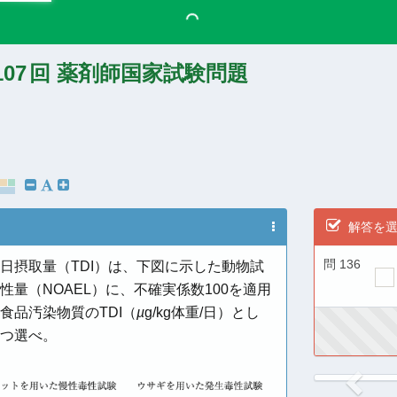
107
回 薬剤師国家試験問題
解答を
問 136
日摂取量（TDI）は、下図に示した動物試
量（NOAEL）に、不確実係数100を適用
食品汚染物質のTDI（
µ
g/kg体重/日）とし
つ選べ。
Previ