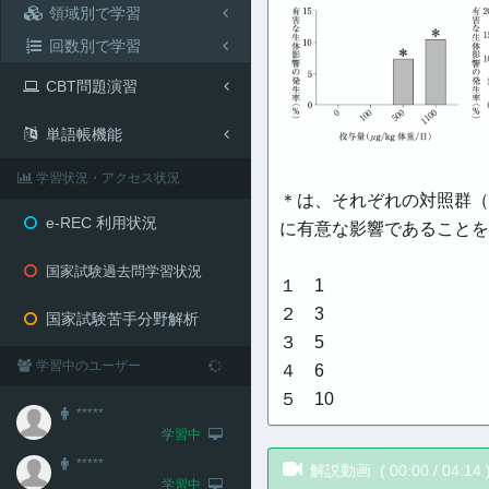
領域別で学習
回数別で学習
CBT問題演習
単語帳機能
学習状況・アクセス状況
＊は、それぞれの対照群（
e-REC 利用状況
に有意な影響であることを
国家試験過去問学習状況
１ 1
２ 3
国家試験苦手分野解析
３ 5
学習中のユーザー
４ 6
５ 10
*****
学習中
*****
解説動画 (
00:00
/
04:14
学習中