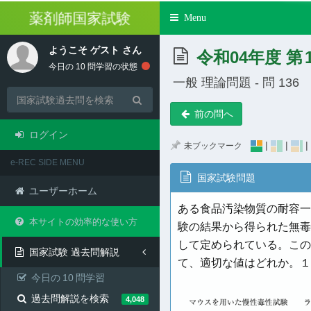
薬剤師国家試験
Toggle
Menu
navigation
ようこそ
ゲスト
さん
令和04年度 第
今日の
10
問学習の状態
一般 理論問題 - 問 136
前の問へ
ログイン
|
|
|
未ブックマーク
e-REC SIDE MENU
国家試験問題
ユーザーホーム
ある食品汚染物質の耐容一
本サイトの効率的な使い方
験の結果から得られた無毒性
して定められている。この
国家試験 過去問解説
て、適切な値はどれか。１
今日の
10
問学習
過去問解説を検索
4,048