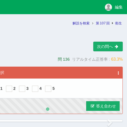
編集
解説を検索
第
107
回
衛生
次の問へ
63.3%
問 136
リアルタイム正答率 :
選択
1
2
3
4
5
答え合わせ
ous
Next