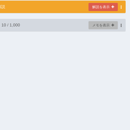
解説
解説を表示
-
10
/ 1,000
メモを表示