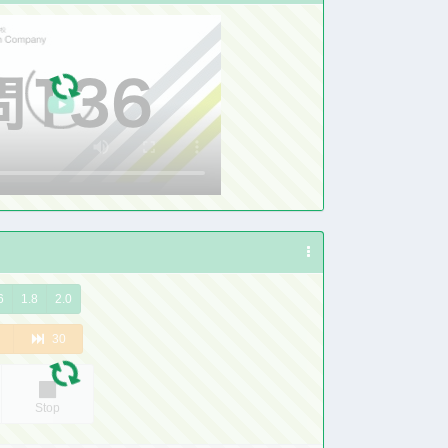
6
1.8
2.0
30
Stop