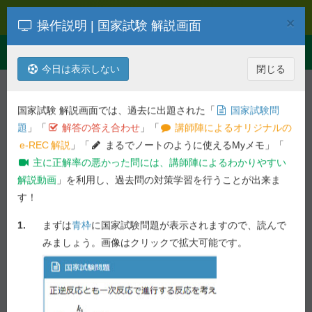
e-REC
×
操作説明 | 国家試験 解説画面
Toggle
Menu
navigation
今日は表示しない
閉じる
解説を検索
第
107
回
病態・薬物治療
国家試験 解説画面では、過去に出題された「
国家試験問
令和04年度 第
107
回 薬剤師国家試
題
」「
解答の答え合わせ
」「
講師陣によるオリジナルの
験問題
e-REC
解説
」「
まるでノートのように使えるMyメモ」「
主に正解率の悪かった問には、講師陣によるわかりやすい
一般 理論問題 - 問 190
解説動画
」を利用し、過去問の対策学習を行うことが出来ま
す！
前の問へ
次の問へ
1.
まずは
青枠
に国家試験問題が表示されますので、読んで
58.0%
問 190
正答率 :
未ブックマーク
みましょう。画像はクリックで拡大可能です。
国家試験問題
メニエール病の病態と治療に関する記述のうち、正し