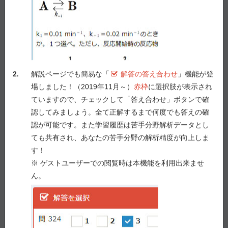
いのはどれか。
２つ
選べ。
１ ウイルス感染症である。
２ 反復性回転性めまいと耳鳴、難聴や耳閉感を併発
することが多い。
３ イソソルビドは、外リンパ圧低下作用によりめま
2.
解説ページでも簡易な「
解答の答え合わせ
」機能が登
いを抑制する。
場しました！（2019年11月～）
赤枠
に選択肢が表示され
４ ペルフェナジンは、悪心・嘔吐を抑制する。
ていますので、チェックして「答え合わせ」ボタンで確
５ ベタヒスチンメシル酸塩は、外耳の血液循環を改
認してみましょう。全て正解するまで何度でも答えの確
善することによりめまいを抑制する。
認が可能です。また学習履歴は苦手分野解析データとし
ても共有され、あなたの苦手分野の解析精度が向上しま
す！
解答を選択
※ ゲストユーザーでの閲覧時は本機能を利用出来ませ
ん。
問 190
1
2
3
4
5
答え合わせ