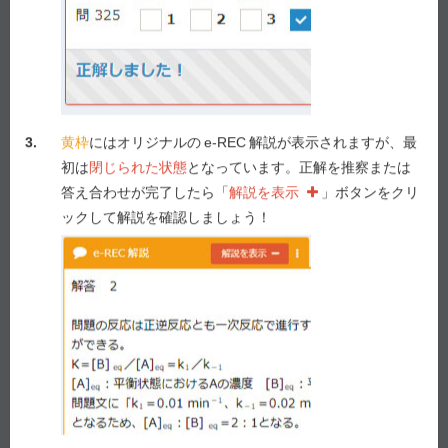
Previous
Next
3.
黄枠
にはオリジナルの
e-REC
解説が表示されますが、最
初は
閉じられた状態
となっています。正解を推察または
答え合わせが完了したら「
解説を表示
」ボタンをクリ
ックして解説を確認しましょう！
e-REC
解説
解説を表示
Myメモ -
0
/ 1,000
メモを表示
解説動画作成を要望！
要望する！