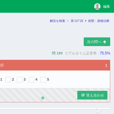
編集
解説を検索
第
107
回
病態・薬物治療
次の問へ
75.5%
問 189
リアルタイム正答率 :
選択
1
2
3
4
5
答え合わせ
ous
Next