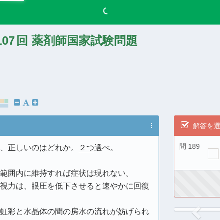
107
回 薬剤師国家試験問題
解答を
問 189
、正しいのはどれか。
２つ
選べ。
範囲内に維持すれば症状は現れない。
視力は、眼圧を低下させると速やかに回復
虹彩と水晶体の間の房水の流れが妨げられ
Previ