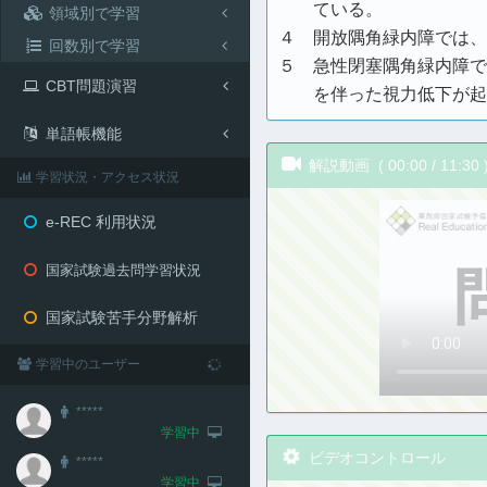
ている。
領域別で学習
４ 開放隅角緑内障では、
回数別で学習
５ 急性閉塞隅角緑内障で
CBT問題演習
を伴った視力低下が起
単語帳機能
解説動画 (
00:00
/
11:30
学習状況・アクセス状況
e-REC 利用状況
国家試験過去問学習状況
国家試験苦手分野解析
学習中のユーザー
*****
学習中
ビデオコントロール
*****
学習中