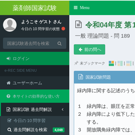
薬剤師国家試験
Toggle
Menu
navigation
ようこそ
ゲスト
さん
令和04年度 第
今日の
10
問学習の状態
一般 理論問題 - 問 189
前の問へ
ログイン
|
|
|
未ブックマーク
e-REC SIDE MENU
国家試験問題
ユーザーホーム
緑内障に関する記述のうち
本サイトの効率的な使い方
１ 緑内障は、眼圧を正常
国家試験 過去問解説
２ 緑内障により低下した
今日の
10
問学習
する。
過去問解説を検索
３ 開放隅角緑内障では、
4,048