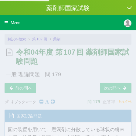
薬剤師国家試験
Toggle
Menu
navigation
解説を検索
第
107
回
薬剤
令和04年度 第
107
回 薬剤師国家試
験問題
一般 理論問題 - 問 179
前の問へ
次の問へ
55.4%
問 179
正答率 :
未ブックマーク
国家試験問題
図の装置を用いて、懸濁剤に分散している球状の粉末