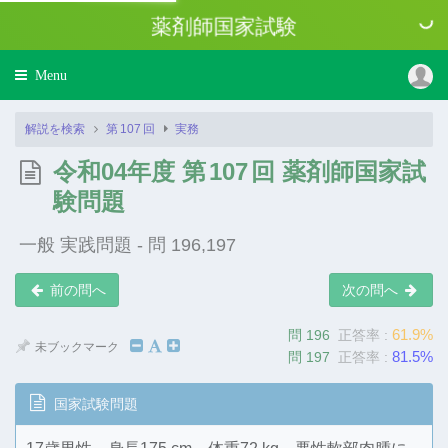
薬剤師国家試験
Toggle
Menu
navigation
解説を検索
第
107
回
実務
令和04年度 第
107
回 薬剤師国家試
験問題
一般 実践問題 - 問 196,197
前の問へ
次の問へ
61.9%
問 196
正答率 :
未ブックマーク
81.5%
問 197
正答率 :
国家試験問題