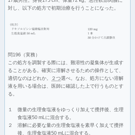
17歳男性。身長175 cm、体重72 kg。悪性軟部肉腫に
対し、以下の処方で初期治療を行うことになった。
問196（実務）
この処方を調製する際には、難溶性の凝集体が生成す
ることがある。確実に溶解させるための操作として、
適切なのはどれか。
２つ
選べ。なお、処方にない溶解
液を用いる場合は、医師に確認した上で行うものとす
る。
１ 微量の生理食塩液をゆっくり加えて攪拌後、生理
食塩液50 mLに混合する。
２ 溶解に必要な量の生理食塩液を素早く加えて攪拌
後、生理食塩液50 mLに混合する。