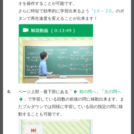
オを操作することが可能です。
答え合わせ
さらに時短で効率的に学習出来るよう「
1.0
～
2.0
」のボ
タンで再生速度を変えることが出来ます！
Previous
Next
e-REC
解説
解説を表示
6.
ページ上部・最下部にある「
前の問へ
」「
次の問へ
」で学習している回数の前後の問に移動出来ます。ま
Myメモ -
1
/ 1,000
メモを表示
たプルダウンでは同様に学習している回の指定の問に移
動することも可能です。
解説動画作成を要望！