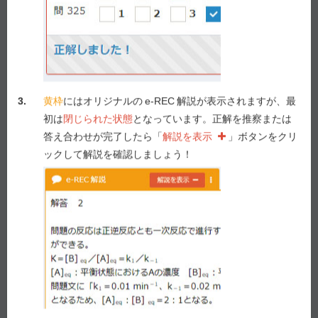
４ on−off現象
５ wearing−off現象
問287（実務）
3.
黄枠
にはオリジナルの
e-REC
解説が表示されますが、最
この患者は、その後、薬を頻回に内服することを考え
初は
閉じられた状態
となっています。正解を推察または
ると気分がすぐれなくなり、うつ病が再発したため、2
答え合わせが完了したら「
解説を表示
」ボタンをクリ
年前（66歳時）から精神科でセルトラリン塩酸塩錠の
ックして解説を確認しましょう！
服用を再開した。2ヶ月ほど前から、3年前（65歳時）
のような症状が起こるようになったと、内科の主治医
に相談があった。主治医は、新しく薬物を追加するこ
とを検討している。現在の処方は以下のとおりであ
る。