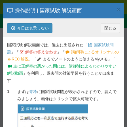
e-REC
×
操作説明 | 国家試験 解説画面
Toggle
Menu
navigation
今日は表示しない
閉じる
解説を検索
第
107
回
病態・薬物治療
国家試験 解説画面では、過去に出題された「
国家試験問
令和04年度 第
107
回 薬剤師国家試
題
」「
解答の答え合わせ
」「
講師陣によるオリジナルの
験問題
e-REC
解説
」「
まるでノートのように使えるMyメモ」「
主に正解率の悪かった問には、講師陣によるわかりやすい
一般 実践問題 - 問 286,287
解説動画
」を利用し、過去問の対策学習を行うことが出来ま
す！
前の問へ
次の問へ
1.
まずは
青枠
に国家試験問題が表示されますので、読んで
83.5%
問 286
正答率 :
未ブックマーク
みましょう。画像はクリックで拡大可能です。
61.2%
問 287
正答率 :
国家試験問題