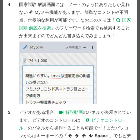
4.
国家試験 解説画面には、ノートのようにあなたしか見れ
ない
Myメモ機能があります。簡単なコメントや不明
この患者に追加する薬物として、
適切でない
のはどれ
点、付箋的な利用が可能です。なおこのメモは「
国家
か。１つ選べ。
試験 解説を検索
」のフリーワード検索でも検索すること
が出来ますのでどんどん書き込んでみましょう！
１ セレギリン
２ ロピニロール
３ イストラデフィリン
４ エンタカポン
５ ゾニサミド
解答を選択
問 286
5.
ビデオがある場合、
解説動画
のパネルが表示されてい
1
2
3
4
5
ます。ビデオのコントロールは「
ビデオコントロー
問 287
ル
」のパネルから操作することも可能です！またパソコ
1
2
3
4
5
ンからはキーボードの「
Space
」でもビデ