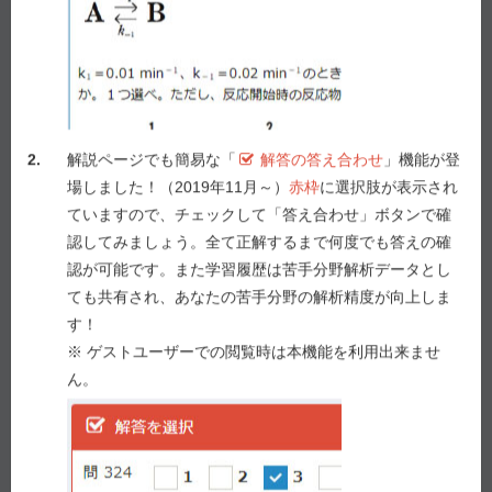
68歳女性。54歳の頃、精神科でうつ病と診断され2年
間ほどセルトラリン塩酸塩錠を服用し、回復した。10
年前（58歳時）に内科でパーキンソン病と診断され、
レボドパ250 mg・カルビドパ配合錠（１日5錠、朝2
錠、昼１錠、夕2錠）で治療を開始した。3年前（65歳
時）から薬の作用時間が短縮し、服用後時間が経つと
2.
解説ページでも簡易な「
解答の答え合わせ
」機能が登
安静時振戦や運動緩慢など症状の悪化が見られた。舌
場しました！（2019年11月～）
赤枠
に選択肢が表示され
突出・異常運動、じっとしていられないなどの症状は
ていますので、チェックして「答え合わせ」ボタンで確
出現していなかった。服用回数を5回に分割したところ
認してみましょう。全て正解するまで何度でも答えの確
症状は落ち着いた。
認が可能です。また学習履歴は苦手分野解析データとし
ても共有され、あなたの苦手分野の解析精度が向上しま
問286（病態・薬物治療）
す！
服用回数を分割する前に、患者に出現していた症状は
※ ゲストユーザーでの閲覧時は本機能を利用出来ませ
どれか。1つ選べ。
ん。
１ アカシジア
２ 急性ジストニア
３ 遅発性ジスキネジア