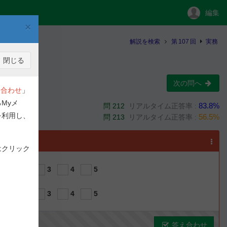
編集
×
解説を検索
第
107
回
実務
閉じる
次の問へ
合わせ
」
Myメ
83.8%
問 212
リアルタイム正答率 :
を利用し、
56.5%
問 213
リアルタイム正答率 :
選択
はクリック
1
2
3
4
5
1
2
3
4
5
答え合わせ