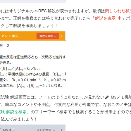
枠
にはオリジナルの
e-REC
解説が表示されますが、最初は
閉じられた状
います。正解を推察または答え合わせが完了したら「
解説を表示
」ボ
の金属イオンに対して高い親和性を示す。
ックして解説を確認しましょう！
ン型をとる。
に吸着する。
分解される。
要望する！
家試験 解説画面には、ノートのようにあなたしか見れない
Myメモ機
す。簡単なコメントや不明点、付箋的な利用が可能です。なおこのメモ
試験 解説を検索
」のフリーワード検索でも検索することが出来ますので
第 107 回 - 問 212-213 学習中
き込んでみましょう！