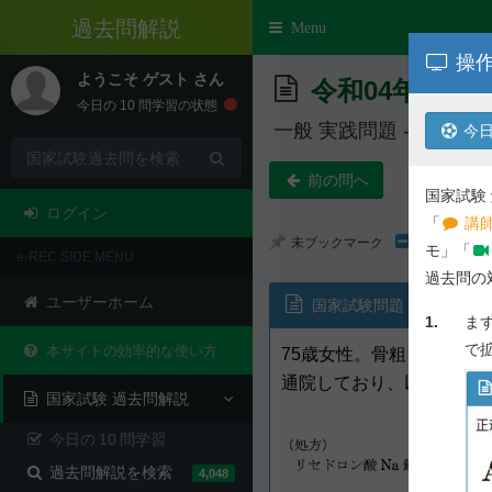
e-REC
Toggle
Menu
navigation
操作
ようこそ
ゲスト
さん
令和04年度 第
今日の
10
問学習の状態
一般 実践問題 - 問 212,2
今日
前の問へ
国家試験
ログイン
「
講師
未ブックマーク
モ」「
e-REC SIDE MENU
過去問の
ユーザーホーム
国家試験問題
1.
ま
で
本サイトの効率的な使い方
75歳女性。骨粗しょう症
通院しており、以下の処方
国家試験 過去問解説
今日の
10
問学習
過去問解説を検索
4,048