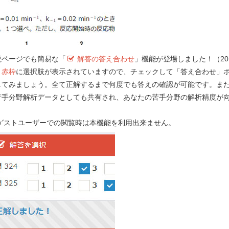
この薬剤を継続服用している。薬剤師は患者
Previ
高めるために、繰り返し、服用に関する注
。
説ページでも簡易な「
解答の答え合わせ
」機能が登場しました！（201
）
赤枠
に選択肢が表示されていますので、チェックして「答え合わせ」
してみましょう。全て正解するまで何度でも答えの確認が可能です。ま
して、適切なのはどれか。
２つ
選べ。
苦手分野解析データとしても共有され、あなたの苦手分野の解析精度が
！
安静にすること。
 ゲストユーザーでの閲覧時は本機能を利用出来ません。
服用しないこと。
催した場合には、制酸剤を服用すること。
e-REC
けること。
が黒色になるが、心配ないこと。
Myメモ 
）
、
誤っている
のはどれか。１つ選べ。