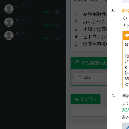
*****
3.
黄
学習中
１ 粘膜刺激性がある。
て
*****
２ カルシウムイオンなど
リ
学習中
３ 小腸では高極性のイオ
*****
４ ヒドロキシアパタイト
学習中
５ 塩基性溶液中では加水
解説動画作成を要望！
4.
国
前の問へ
ま
家
書