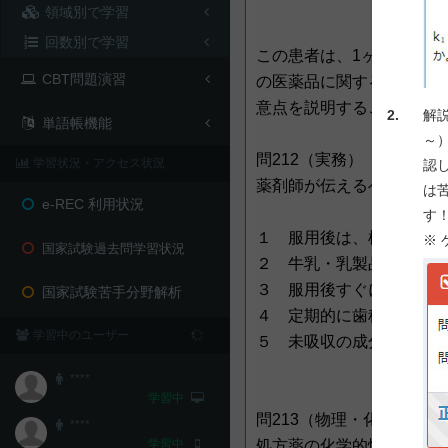
領域別で学習
回数別で学習
この患者は、1ヶ月前から
CBT問題演習
の医薬品に関する理解度を
意点を説明することにした
2.
解
単語帳機能
～
問212（実務）
学習状況・アクセス状況
認
薬剤師が伝えるべき内容と
は
e-REC 利用状況
す
１ 服用後は、横になって
※
国家試験過去問学習状況
２ 牛乳・乳製品と同時に
３ 服用後すぐに吐き気を
国家試験苦手分野解析
４ 定期的に歯科検査を受
学習中のユーザー
５ 未吸収の成分により便
****
学習中
問213（物理・化学・生物
****
処方薬の化学的性質として
学習中