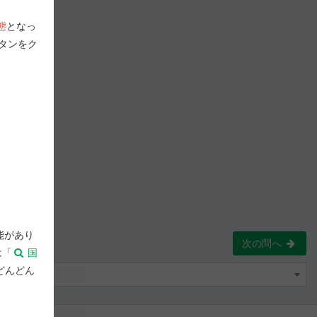
態
となっ
タンをク
能があり
次の問へ
は「
国
どんどん