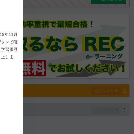
ous
Next
9年11月
ボタンで確
た学習履歴
向上しま
解説
解説を表示
-
5
/ 1,000
メモを表示