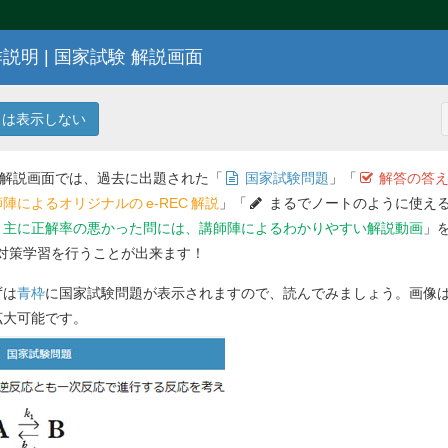
説明 | 国家試験 解説画面
107
回 薬剤師国家試験問題
13
は表示しない
 解説画面では、過去に出題された「
国家試験問題
」「
解答の答え
陣によるオリジナルの
e-REC
解説
」「
まるでノートのように使える
主に正解率の悪かった問には、講師陣によるわかりやすい解説動画
」
対策学習を行うことが出来ます！
解答を
ずは
青枠
に国家試験問題が表示されますので、読んでみましょう。画像
拡大可能です。
問 212
の治療のため、近隣の整形外科クリニックに
箋を持って薬局を訪れた。
問 213