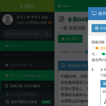
e-REC
Toggle
Menu
navigation
操作
ようこそ
ゲスト
さん
令和04年度 第
今日の
10
問学習の状態
一般 実践問題 - 問 324,3
今日
前の問へ
国家試験
ログイン
「
講師
未ブックマーク
モ」「
e-REC SIDE MENU
過去問の
ユーザーホーム
国家試験問題
1.
ま
で
本サイトの効率的な使い方
63歳女性。10年ほど前
形性股関節症と診断された
国家試験 過去問解説
症状が悪化し、杖なしでは
今日の
10
問学習
置換術を勧められ入院して
る病院はDiagnosis Proc
過去問解説を検索
4,048