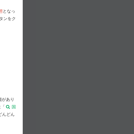
態
となっ
タンをク
能があり
は「
国
どんどん