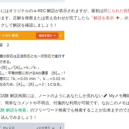
きから出血したら、すぐに教えてくださ
枠
にはオリジナルの
e-REC
解説が表示されますが、最初は
閉じられた状
います。正解を推察または答え合わせが完了したら「
解説を表示
」ボ
ックして解説を確認しましょう！
）
入院費用について質問を受けた。手術を受
制度での医療費の支払いに関する説明とし
つ
選べ。
れば、医療費の支払いを全額出来高払いに
院基本料は医療費の包括払いのため入院日
家試験 解説画面には、ノートのようにあなたしか見れない
Myメモ機
る。
す。簡単なコメントや不明点、付箋的な利用が可能です。なおこのメモ
1と処方2の薬剤費は医療費の包括払いに含
試験 解説を検索
」のフリーワード検索でも検索することが出来ますので
き込んでみましょう！
ション料は医療費の包括払いに含まれてい