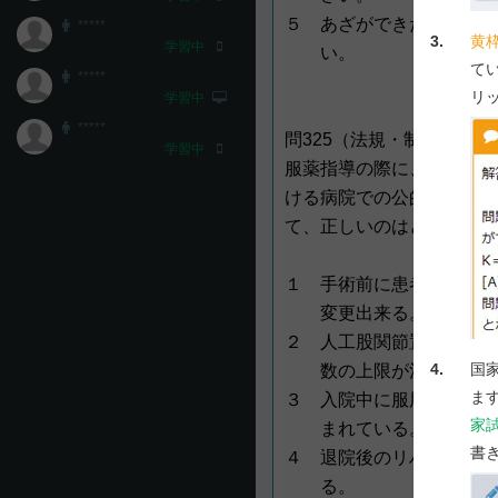
５ あざができたり、歯ぐ
*****
3.
黄
学習中
い。
て
*****
リ
学習中
*****
問325（法規・制度・倫理
学習中
服薬指導の際に、患者から
ける病院での公的医療保険
て、正しいのはどれか。
２
１ 手術前に患者が希望す
変更出来る。
２ 人工股関節置換術の入
4.
国
数の上限が決まってい
ま
３ 入院中に服用する処方
家
まれている。
書
４ 退院後のリハビリテー
る。