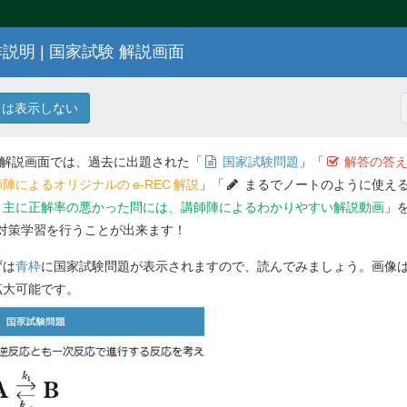
説明 | 国家試験 解説画面
107
回 薬剤師国家試験問題
25
は表示しない
 解説画面では、過去に出題された「
国家試験問題
」「
解答の答え
陣によるオリジナルの
e-REC
解説
」「
まるでノートのように使える
主に正解率の悪かった問には、講師陣によるわかりやすい解説動画
」
対策学習を行うことが出来ます！
解答を
ずは
青枠
に国家試験問題が表示されますので、読んでみましょう。画像
拡大可能です。
問 324
から股関節の痛みを感じ、整形外科を受診し変
。処方1の薬剤の服用で様子を見ていたが、
問 325
歩けなくなったため、医師から人工股関節
手術を受けることになった。患者が入院す
edure Combination（DPC）制度対象病院で、