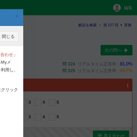
編集
×
解説を検索
第
107
回
実務
閉じる
次の問へ
合わせ
」
Myメ
81.0%
問 324
リアルタイム正答率 :
を利用し、
69.7%
問 325
リアルタイム正答率 :
選択
はクリック
1
2
3
4
5
1
2
3
4
5
答え合わせ