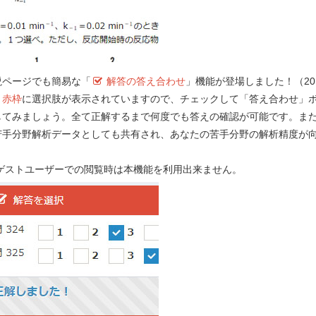
服用予定である。
Previ
説ページでも簡易な「
解答の答え合わせ
」機能が登場しました！（201
）
赤枠
に選択肢が表示されていますので、チェックして「答え合わせ」
してみましょう。全て正解するまで何度でも答えの確認が可能です。ま
苦手分野解析データとしても共有され、あなたの苦手分野の解析精度が
！
る服薬指導として、適切なのはどれか。
２つ
 ゲストユーザーでの閲覧時は本機能を利用出来ません。
e-REC
れをよくして治りを早くする薬です。
換術後に起こる合併症の予防のために使用
Myメモ 
すぐに服用を始めてもらいます。
ープフルーツジュースを服用しないでくだ