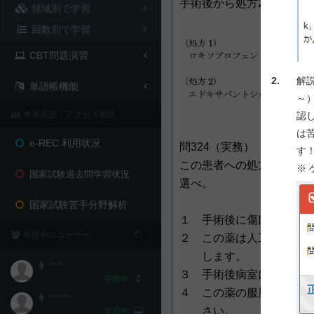
手術後から処方2の薬剤を
領域別で学習
回数別で学習
CBT問題演習
2.
解
単語帳機能
～
学習状況・アクセス状況
認
は
e-REC 利用状況
問324（実務）
す
この患者への処方2に関す
※
国家試験過去問学習状況
選べ。
国家試験苦手分野解析
１ 手術後に傷口の血の流
学習中のユーザー
２ この薬は人工股関節置
します。
****
３ 手術後病室に戻ったら
学習中
４ この薬の服用中はグレ
******
さい。
学習中