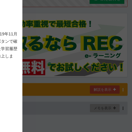
ous
Next
9年11月
ボタンで確
た学習履歴
向上しま
解説
解説を表示
-
112
/ 1,000
メモを表示