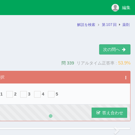
編集
解説を検索
第
107
回
薬剤
次の問へ
53.9%
問 339
リアルタイム正答率 :
選択
1
2
3
4
5
答え合わせ
ous
Next