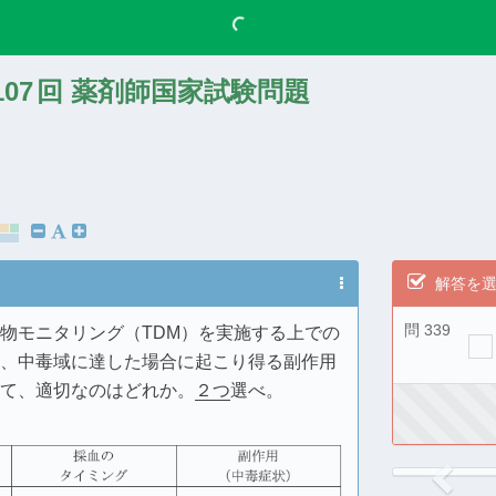
107
回 薬剤師国家試験問題
解答を
問 339
物モニタリング（TDM）を実施する上での
、中毒域に達した場合に起こり得る副作用
て、適切なのはどれか。
２つ
選べ。
Previ