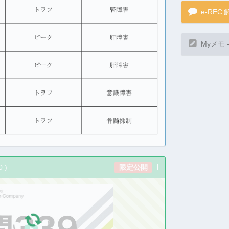
e-REC
Myメモ 
0
)
限定公開