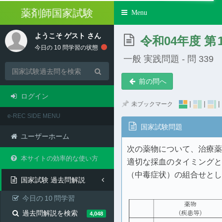
薬剤師国家試験
Toggle
Menu
navigation
ようこそ
ゲスト
さん
令和04年度 第
今日の
10
問学習の状態
一般 実践問題 - 問 339
前の問へ
ログイン
|
|
|
未ブックマーク
e-REC SIDE MENU
国家試験問題
ユーザーホーム
次の薬物について、治療薬
本サイトの効率的な使い方
適切な採血のタイミングと
（中毒症状）の組合せとし
国家試験 過去問解説
今日の
10
問学習
過去問解説を検索
4,048