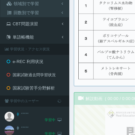
領域別で学習
回数別で学習
CBT問題演習
単語帳機能
学習状況・アクセス状況
e-REC 利用状況
国家試験過去問学習状況
国家試験苦手分野解析
解説動画 (
00:00
/
0:00:0
学習中のユーザー
*****
学習中
*****
学習中