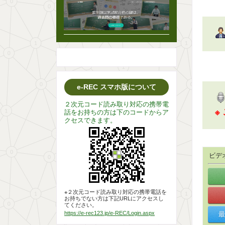
e-REC スマホ版について
２次元コード読み取り対応の携帯電
※
話をお持ちの方は下のコードからア
クセスできます。
ビデ
※２次元コード読み取り対応の携帯電話を
お持ちでない方は下記URLにアクセスし
てください。
https://e-rec123.jp/e-REC/Login.aspx