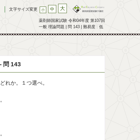
大
中
文字サイズ変更
小
薬剤師国家試験 令和04年度 第107回
一般 理論問題 | 問 143 | 難易度 : 低
問 143
どれか。１つ選べ。
。
。