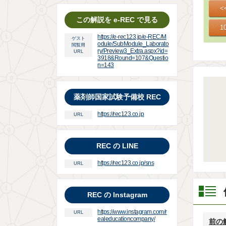
この解説を e-REC で見る
https://e-rec123.jp/e-REC/M
ゲスト
odule/SubModule_Laborato
閲覧用
ry/Preview3_Extra.aspx?id=
URL
3918&Round=107&Questio
n=143
薬剤師国家試験予備校 REC
https://rec123.co.jp
URL
REC の LINE
https://rec123.co.jp/sns
URL
REC の Instagram
https://www.instagram.com/r
URL
ealeducationcompany/
前の