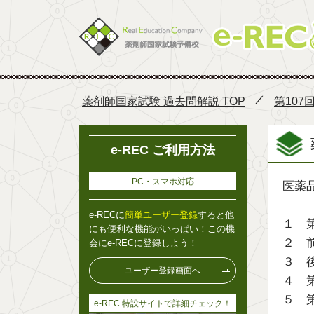
薬剤師国家試験 過去問解説 TOP
第107
e-REC ご利用方法
PC・スマホ対応
医薬
e-RECに
簡単ユーザー登録
すると他
１ 
にも便利な機能がいっぱい！この機
２ 
会にe-RECに登録しよう！
３ 
ユーザー登録画面へ
４ 
５ 
e-REC 特設サイトで詳細チェック！