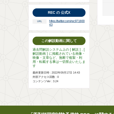
REC の 公式X
https://twitter.com/rec971800
URL
43
この解説動画に関して
過去問解説システム上の [ 解説 ] , [
解説動画 ] に掲載されている画像・
映像・文章など、無断で複製・利
用・転載する事は一切禁止いたしま
す
最終更新日時 : 2022年09月17日 14:43
外部アクセス回数 :
0
コンテンツVer : 3.24