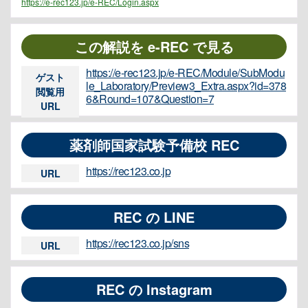
https://e-rec123.jp/e-REC/Login.aspx
この解説を e-REC で見る
https://e-rec123.jp/e-REC/Module/SubModu
ゲスト
le_Laboratory/Preview3_Extra.aspx?id=378
閲覧用
6&Round=107&Question=7
URL
薬剤師国家試験予備校 REC
https://rec123.co.jp
URL
REC の LINE
https://rec123.co.jp/sns
URL
REC の Instagram