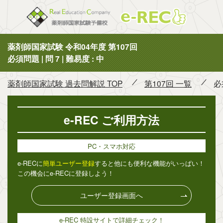
薬剤師国
薬剤師国家試験 令和04年度 第107回
必須問題 | 問 7 | 難易度 : 中
薬剤師国家試験 過去問解説 TOP
第107回 一覧
必
e-REC ご利用方法
PC・スマホ対応
e-RECに
簡単ユーザー登録
すると他にも便利な機能がいっぱい！
この機会にe-RECに登録しよう！
ユーザー登録画面へ
e-REC 特設サイトで詳細チェック！