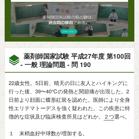
薬剤師国家試験 平成27年度 第100回
- 一般 理論問題 - 問 190
22歳女性。5日前、晴天の日に友人とハイキングに
行った後、39〜40℃の発熱と関節痛が出現した。2
日前より顔面に蝶形紅斑を認めた。医師により全身
性エリテマトーデスを強く疑われた。この疾患に特
徴的な症状及び臨床検査所見はどれか。
２つ
選べ。
１ 末梢血好中球数が増加する。