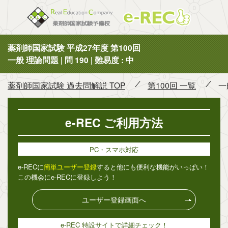
薬剤師国
薬剤師国家試験 平成27年度 第100回
一般 理論問題 | 問 190 | 難易度 : 中
薬剤師国家試験 過去問解説 TOP
第100回 一覧
一
e-REC ご利用方法
PC・スマホ対応
e-RECに
簡単ユーザー登録
すると他にも便利な機能がいっぱい！
この機会にe-RECに登録しよう！
ユーザー登録画面へ
e-REC 特設サイトで詳細チェック！