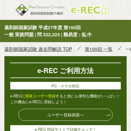
薬剤師国
薬剤師国家試験 平成27年度 第100回
一般 実践問題 | 問 322,323 | 難易度 : 低,中
薬剤師国家試験 過去問解説 TOP
第100回 一覧
一
e-REC ご利用方法
PC・スマホ対応
e-RECに
簡単ユーザー登録
すると他にも便利な機能がいっぱい！
この機会にe-RECに登録しよう！
ユーザー登録画面へ
e-REC 特設サイトで詳細チェック！