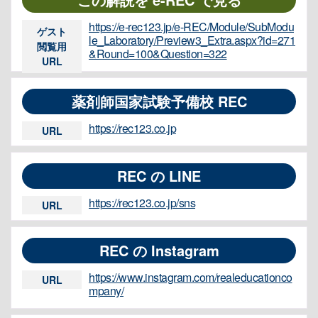
https://e-rec123.jp/e-REC/Module/SubModu
ゲスト
le_Laboratory/Preview3_Extra.aspx?id=271
閲覧用
&Round=100&Question=322
URL
薬剤師国家試験予備校 REC
https://rec123.co.jp
URL
REC の LINE
https://rec123.co.jp/sns
URL
REC の Instagram
https://www.instagram.com/realeducationco
URL
mpany/