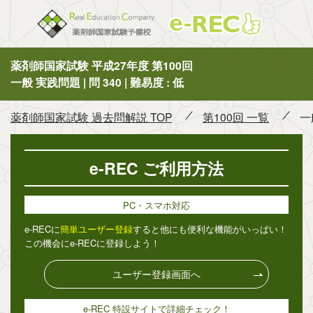
薬剤師国
薬剤師国家試験 平成27年度 第100回
一般 実践問題 | 問 340 | 難易度 : 低
薬剤師国家試験 過去問解説 TOP
第100回 一覧
一
e-REC ご利用方法
PC・スマホ対応
e-RECに
簡単ユーザー登録
すると他にも便利な機能がいっぱい！
この機会にe-RECに登録しよう！
ユーザー登録画面へ
e-REC 特設サイトで詳細チェック！