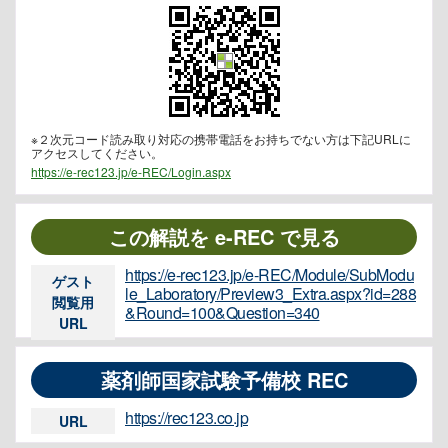
※２次元コード読み取り対応の携帯電話をお持ちでない方は下記URLに
アクセスしてください。
https://e-rec123.jp/e-REC/Login.aspx
この解説を e-REC で見る
https://e-rec123.jp/e-REC/Module/SubModu
ゲスト
le_Laboratory/Preview3_Extra.aspx?id=288
閲覧用
&Round=100&Question=340
URL
薬剤師国家試験予備校 REC
https://rec123.co.jp
URL