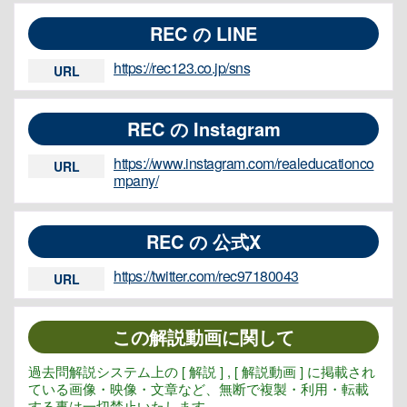
REC の LINE
https://rec123.co.jp/sns
URL
REC の Instagram
https://www.instagram.com/realeducationco
URL
mpany/
REC の 公式X
https://twitter.com/rec97180043
URL
この解説動画に関して
過去問解説システム上の [ 解説 ] , [ 解説動画 ] に掲載され
ている画像・映像・文章など、無断で複製・利用・転載
する事は一切禁止いたします