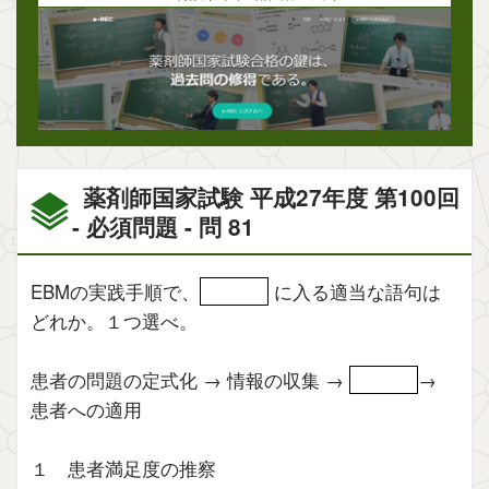
薬剤師国家試験 平成27年度 第100回
- 必須問題 - 問 81
EBMの実践手順で、
に入る適当な語句は
どれか。１つ選べ。
患者の問題の定式化 → 情報の収集 →
→
患者への適用
１ 患者満足度の推察