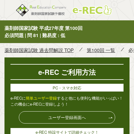
薬剤師国
薬剤師国家試験 平成27年度 第100回
必須問題 | 問 81 | 難易度 : 低
薬剤師国家試験 過去問解説 TOP
第100回 一覧
必
e-REC ご利用方法
PC・スマホ対応
e-RECに
簡単ユーザー登録
すると他にも便利な機能がいっぱい！
この機会にe-RECに登録しよう！
ユーザー登録画面へ
e-REC 特設サイトで詳細チェック！