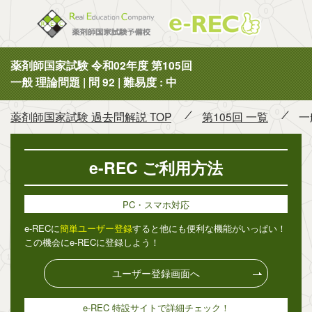
薬剤師国
薬剤師国家試験 令和02年度 第105回
一般 理論問題 | 問 92 | 難易度 : 中
薬剤師国家試験 過去問解説 TOP
第105回 一覧
一
e-REC ご利用方法
PC・スマホ対応
e-RECに
簡単ユーザー登録
すると他にも便利な機能がいっぱい！
この機会にe-RECに登録しよう！
ユーザー登録画面へ
e-REC 特設サイトで詳細チェック！