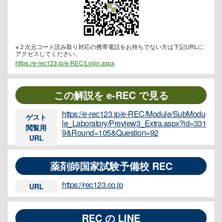
※２次元コード読み取り対応の携帯電話をお持ちでない方は下記URLに
アクセスしてください。
https://e-rec123.jp/e-REC/Login.aspx
この解説を e-REC で見る
https://e-rec123.jp/e-REC/Module/SubModu
ゲスト
le_Laboratory/Preview3_Extra.aspx?id=331
閲覧用
9&Round=105&Question=92
URL
薬剤師国家試験予備校 REC
https://rec123.co.jp
URL
REC の LINE