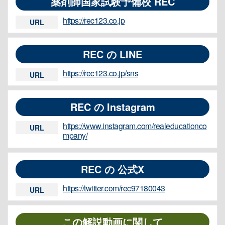
薬剤師国家試験予備校 REC
https://rec123.co.jp
URL
REC の LINE
https://rec123.co.jp/sns
URL
REC の Instagram
https://www.instagram.com/realeducationco
URL
mpany/
REC の 公式X
https://twitter.com/rec97180043
URL
この解説動画に関して