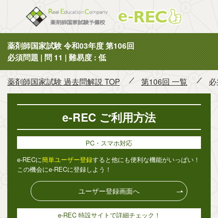
薬剤師国
薬剤師国家試験 令和03年度 第106回
必須問題 | 問 11 | 難易度 : 低
薬剤師国家試験 過去問解説 TOP
第106回 一覧
必
e-REC ご利用方法
PC・スマホ対応
e-RECに
簡単ユーザー登録
すると他にも便利な機能がいっぱい！
この機会にe-RECに登録しよう！
ユーザー登録画面へ
e-REC 特設サイトで詳細チェック！