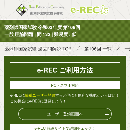
薬剤師国
薬剤師国家試験 令和03年度 第106回
一般 理論問題 | 問 132 | 難易度 : 低
薬剤師国家試験 過去問解説 TOP
第106回 一覧
一
e-REC ご利用方法
PC・スマホ対応
e-RECに
簡単ユーザー登録
すると他にも便利な機能がいっぱい！
この機会にe-RECに登録しよう！
ユーザー登録画面へ
e-REC 特設サイトで詳細チェック！