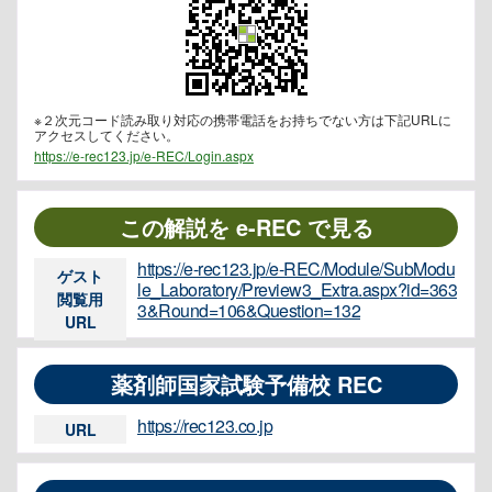
※２次元コード読み取り対応の携帯電話をお持ちでない方は下記URLに
アクセスしてください。
https://e-rec123.jp/e-REC/Login.aspx
この解説を e-REC で見る
https://e-rec123.jp/e-REC/Module/SubModu
ゲスト
le_Laboratory/Preview3_Extra.aspx?id=363
閲覧用
3&Round=106&Question=132
URL
薬剤師国家試験予備校 REC
https://rec123.co.jp
URL