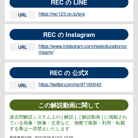
REC の LINE
https://rec123.co.jp/sns
URL
REC の Instagram
https://www.instagram.com/realeducationco
URL
mpany/
REC の 公式X
https://twitter.com/rec97180043
URL
この解説動画に関して
過去問解説システム上の [ 解説 ] , [ 解説動画 ] に掲載され
ている画像・映像・文章など、無断で複製・利用・転載
する事は一切禁止いたします
最終更新日時 : 2021年06月15日 10:05